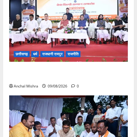
छत्तीसगढ़
धर्म
राजधानी रायपुर
राजनीति
संत शिरोमणि सेन जी महाराज के नाम पर नया रायपुर में होगा
चौक का नामकरण
Anchal Mishra
09/08/2026
0