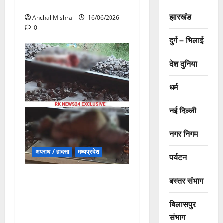
तैयार!”
झारखंड
Anchal Mishra
16/06/2026
0
दुर्ग – भिलाई
देश दुनिया
धर्म
नई दिल्ली
नगर निगम
अपराध / हादसा
मध्यप्रदेश
पर्यटन
मुरैना में दर्दनाक रेल हादसा: आग
बस्तर संभाग
की अफवाह के बाद ट्रेन से कूदे
यात्री, दूसरी ट्रेन की चपेट में
बिलासपुर
आने से कई की मौत
संभाग