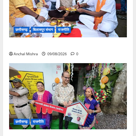
छत्तीसगढ़
बिलासपुर संभाग
राजनीति
138 करोड़ की लागत से नांदघाट-मुंगेली रोड होगा फोरलेन
Anchal Mishra
09/08/2026
0
छत्तीसगढ़
राजनीति