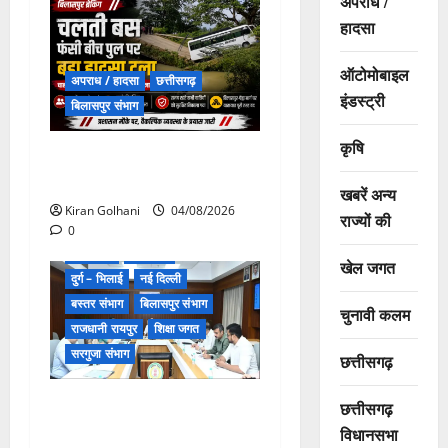
अपराध /
हादसा
ऑटोमोबाइल
अपराध / हादसा
छत्तीसगढ़
इंडस्ट्री
बिलासपुर संभाग
कृषि
चपोरा आश्रम के पास पुलिया
टूटने से यात्रियों से भरी बस फंसी
खबरें अन्य
Kiran Golhani
04/08/2026
राज्यों की
0
खेल जगत
छत्तीसगढ़
खेल जगत
दुर्ग – भिलाई
नई दिल्ली
बस्तर संभाग
बिलासपुर संभाग
चुनावी कलम
राजधानी रायपुर
शिक्षा जगत
सरगुजा संभाग
छत्तीसगढ़
सरगुजा से उठेगी योग की गूंज,
छत्तीसगढ़
“वर्ल्ड रिकॉर्ड बनाने को छत्तीसगढ़
विधानसभा