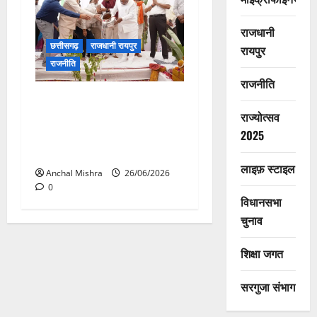
राजधानी
छत्तीसगढ़
राजधानी रायपुर
रायपुर
राजनीति
राजनीति
CM विष्णु देव साय की सोच को
राज्योत्सव
साकार कर रहा टेक्सटाइल पार्क,
स्थानीय रोजगार को मिलेगी नई
2025
उड़ान
लाइफ़ स्टाइल
Anchal Mishra
26/06/2026
0
विधानसभा
चुनाव
शिक्षा जगत
सरगुजा संभाग