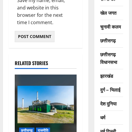
Save my name, email,
and website in this
खेल जगत
browser for the next
time I comment.
चुनावी कलम
छत्तीसगढ़
छत्तीसगढ़
विधानसभा
RELATED STORIES
झारखंड
दुर्ग – भिलाई
देश दुनिया
धर्म
नई दिल्ली
छत्तीसगढ़
राजनीति