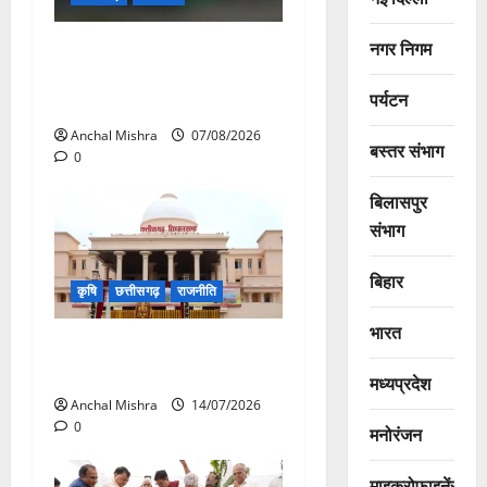
नगर निगम
छत्तीसगढ़ सरकार की स्वच्छ ऊर्जा
और पर्यावरण संरक्षण की दिशा में
पर्यटन
बड़ा कदम
Anchal Mishra
07/08/2026
बस्तर संभाग
0
बिलासपुर
संभाग
बिहार
कृषि
छत्तीसगढ़
राजनीति
भारत
छत्तीसगढ़ विधानसभा में गूंजा खाद
बीज कमीं का मामला
मध्यप्रदेश
Anchal Mishra
14/07/2026
0
मनोरंजन
माइक्रोफाइनेंस