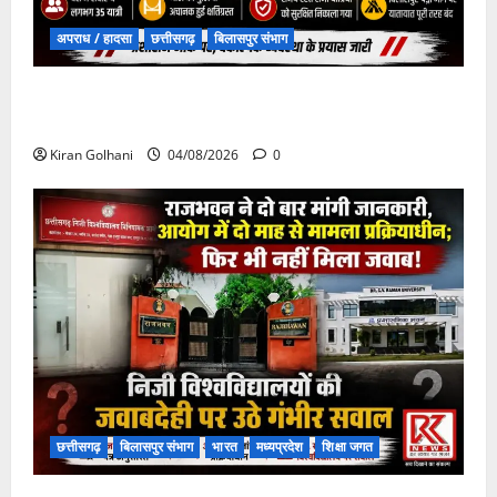
अपराध / हादसा
छत्तीसगढ़
बिलासपुर संभाग
चपोरा आश्रम के पास पुलिया टूटने से यात्रियों से भरी बस
फंसी
Kiran Golhani
04/08/2026
0
छत्तीसगढ़
बिलासपुर संभाग
भारत
मध्यप्रदेश
शिक्षा जगत