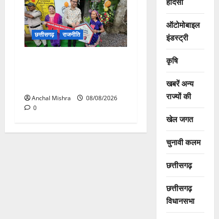
हादसा
ऑटोमोबाइल
छत्तीसगढ़
राजनीति
इंडस्ट्री
आयुक्त वीबी -जीरामजी ने किया
कृषि
ग्रामीण क्षेत्रों में निर्माण कार्यों का
खबरें अन्य
औचक निरीक्षण
राज्यों की
Anchal Mishra
08/08/2026
0
खेल जगत
चुनावी कलम
छत्तीसगढ़
छत्तीसगढ़
विधानसभा