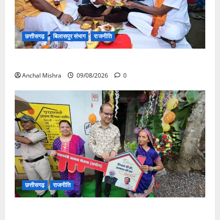
छत्तीसगढ़
बिलासपुर संभाग
राजनीति
138 करोड़ की लागत से नांदघाट-मुंगेली रोड होगा फोरलेन
Anchal Mishra
09/08/2026
0
छत्तीसगढ़
राजनीति
आयुक्त वीबी -जीरामजी ने किया ग्रामीण क्षेत्रों में निर्माण कार्यों