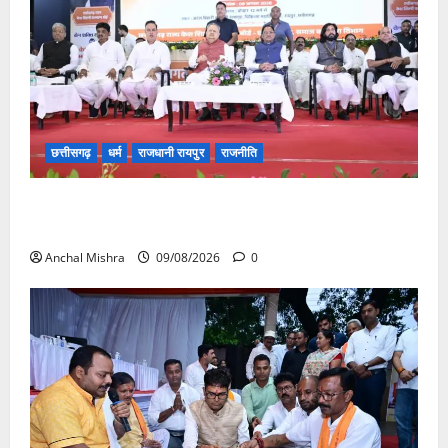
छत्तीसगढ़
धर्म
राजधानी रायपुर
राजनीति
संत शिरोमणि सेन जी महाराज के नाम पर नया रायपुर में होगा
चौक का नामकरण
Anchal Mishra
09/08/2026
0