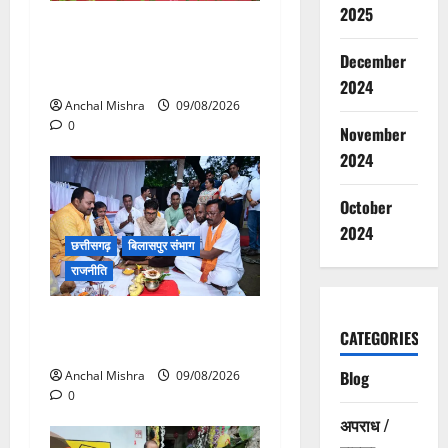
2025
संत शिरोमणि सेन जी महाराज के
नाम पर नया रायपुर में होगा चौक
December
का नामकरण
2024
Anchal Mishra
09/08/2026
0
November
2024
October
2024
छत्तीसगढ़
बिलासपुर संभाग
राजनीति
138 करोड़ की लागत से नांदघाट-
CATEGORIES
मुंगेली रोड होगा फोरलेन
Blog
Anchal Mishra
09/08/2026
0
अपराध /