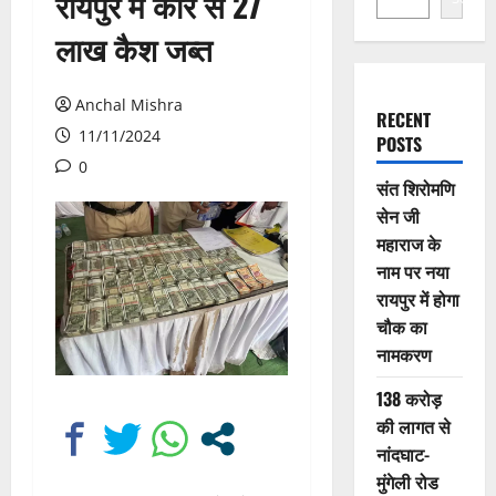
रायपुर में कार से 27
लाख कैश जब्त
Anchal Mishra
RECENT
11/11/2024
POSTS
0
संत शिरोमणि
सेन जी
महाराज के
नाम पर नया
रायपुर में होगा
चौक का
नामकरण
138 करोड़
की लागत से
नांदघाट-
मुंगेली रोड