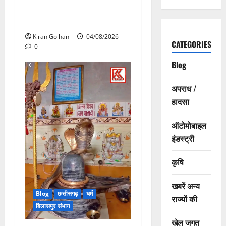
विश्वविद्यालय की जवाबदेही पर
उठे गंभीर सवाल…..
Kiran Golhani
04/08/2026
CATEGORIES
0
Blog
अपराध /
हादसा
ऑटोमोबाइल
इंडस्ट्री
कृषि
खबरें अन्य
Blog
छत्तीसगढ़
धर्म
राज्यों की
बिलासपुर संभाग
खेल जगत