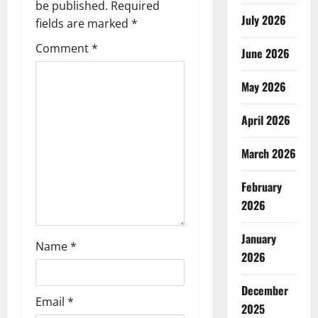
v
be published.
Required
July 2026
fields are marked
*
i
Comment
*
June 2026
g
May 2026
a
t
April 2026
i
March 2026
o
February
2026
n
January
Name
*
2026
December
Email
*
2025