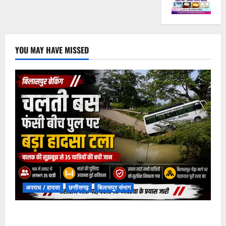
YOU MAY HAVE MISSED
अपराध / हादसा
छत्तीसगढ़
बिलासपुर संभाग
चपोरा आश्रम के पास पुलिया टूटने से यात्रियों से भरी बस