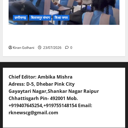
छत्तीसगढ़
बिलासपुर संभाग
शिक्षा जगत
संयुक्त संचालक ने किया स्कूलों का औचक निरीक्षण, अनुपस्थित
शिक्षकों पर होगी कार्यवाही
Kiran Golhani
23/07/2026
0
Chief Editor: Ambika Mishra
Adress: D-5, Dhebar Pink City
Gayaytari Nagar,Shankar Nagar Raipur
Chhattisgarh Pin- 492001 Mob.
+919407645254,+919755148154 Email:
rknewscg@gmail.com