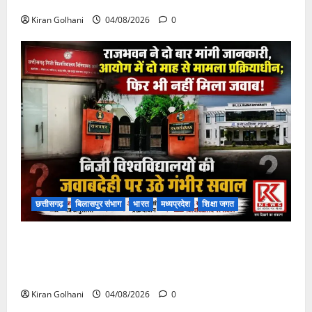
फंसी
Kiran Golhani
04/08/2026
0
छत्तीसगढ़
बिलासपुर संभाग
भारत
मध्यप्रदेश
शिक्षा जगत
राजभवन के दो पत्रों का भी नहीं मिला जवाब! विनियामक आयोग
की जांच भी प्रक्रियाधीन, निजी विश्वविद्यालय की जवाबदेही पर
उठे गंभीर सवाल…..
Kiran Golhani
04/08/2026
0