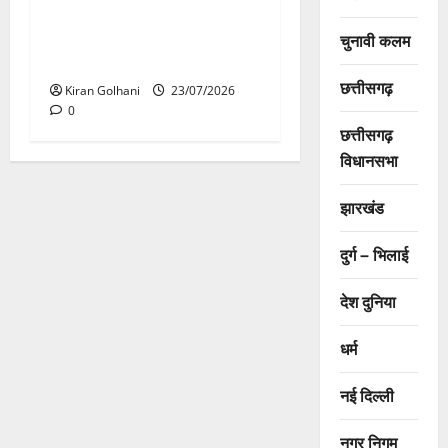
मंदिर में शिवलिंग से लिपटा नाग
देख उमड़ी श्रद्धालुओं की भीड़,
चुनावी कलम
सर्प मित्र ने किया सुरक्षित रेस्क्यू
छत्तीसगढ़
Kiran Golhani
23/07/2026
0
छत्तीसगढ़
विधानसभा
झारखंड
दुर्ग – भिलाई
देश दुनिया
धर्म
नई दिल्ली
नगर निगम