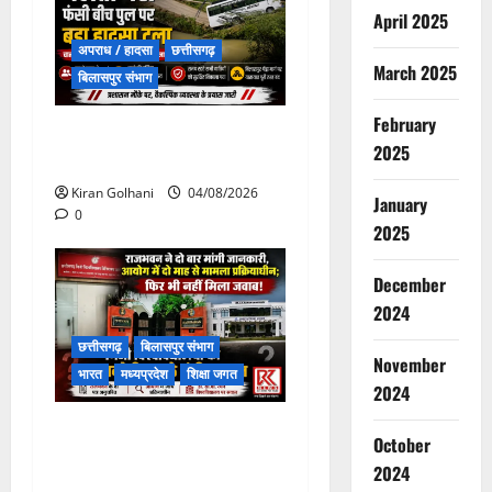
April 2025
अपराध / हादसा
छत्तीसगढ़
March 2025
बिलासपुर संभाग
February
चपोरा आश्रम के पास पुलिया
2025
टूटने से यात्रियों से भरी बस फंसी
Kiran Golhani
04/08/2026
January
0
2025
December
2024
छत्तीसगढ़
बिलासपुर संभाग
November
भारत
मध्यप्रदेश
शिक्षा जगत
2024
राजभवन के दो पत्रों का भी नहीं
October
मिला जवाब! विनियामक आयोग की
2024
जांच भी प्रक्रियाधीन, निजी