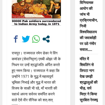
विनियामक
आयोग की
जांच भी
प्रक्रियाधीन,
निजी
विश्वविद्यालय
की जवाबदेही
पर उठे गंभीर
सवाल…..
रायपुर। राज्यपाल रमेन डेका ने विंग
मंदिर में
कमांडर (सेवानिवृत्त) एमबी ओझा जी के
शिवलिंग से
निधन पर उन्हें श्रद्धांजलि अर्पित करते
लिपटा नाग
हुए नमन किया। राज्यपाल ने कहा कि
देख उमड़ी
उन्होंने 1971 के युद्ध में महत्वपूर्ण
श्रद्धालुओं की
भूमिका निभाई और युद्ध में भारत की
भीड़, सर्प
विजय के साक्षी भी रहे, मॉं भारती की
मित्र ने किया
रक्षार्थ अपना सर्वस्व समर्पित करने
सुरक्षित रेस्क्यू
वाले ऐसे वीर सैनिक को शत्-शत्