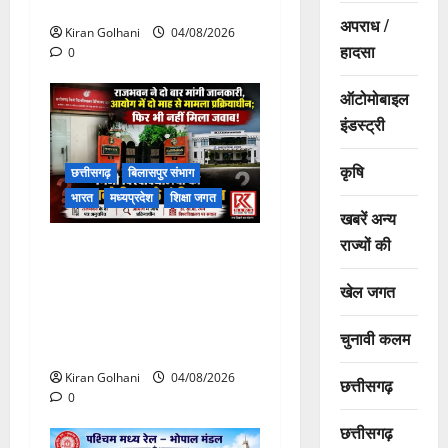
टूटने से यात्रियों से भरी बस फंसी
अपराध /
Kiran Golhani
04/08/2026
हादसा
0
ऑटोमोबाइल
इंडस्ट्री
कृषि
छत्तीसगढ़
बिलासपुर संभाग
भारत
मध्यप्रदेश
शिक्षा जगत
खबरें अन्य
राज्यों की
राजभवन के दो पत्रों का भी नहीं
मिला जवाब! विनियामक आयोग की
खेल जगत
जांच भी प्रक्रियाधीन, निजी
विश्वविद्यालय की जवाबदेही पर
चुनावी कलम
उठे गंभीर सवाल…..
Kiran Golhani
04/08/2026
छत्तीसगढ़
0
छत्तीसगढ़