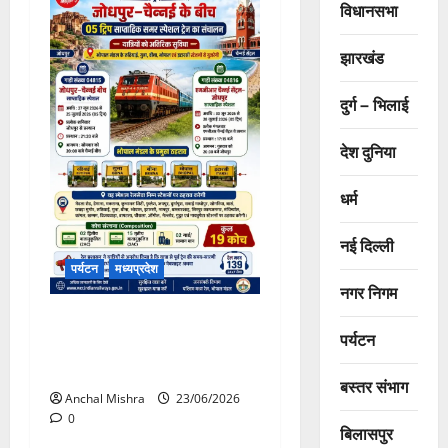
विधानसभा
झारखंड
दुर्ग – भिलाई
देश दुनिया
धर्म
नई दिल्ली
पर्यटन
मध्यप्रदेश
नगर निगम
जोधपुर-चैन्नई के बीच 05 ट्रिप
पर्यटन
साप्ताहिक समर स्पेशल ट्रेन का
संचालन
बस्तर संभाग
Anchal Mishra
23/06/2026
0
बिलासपुर