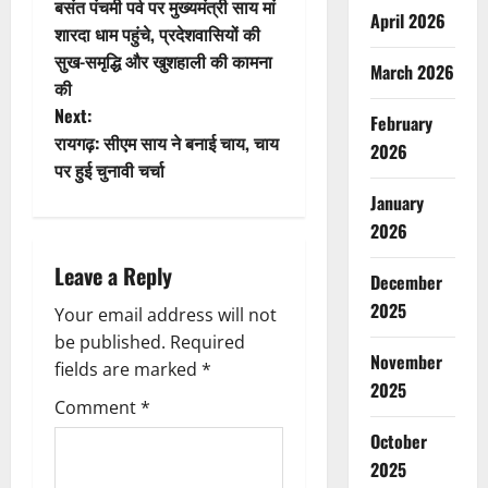
बसंत पंचमी पर्व पर मुख्यमंत्री साय मां
April 2026
o
शारदा धाम पहुंचे, प्रदेशवासियों की
सुख-समृद्धि और खुशहाली की कामना
s
March 2026
की
t
Next:
February
रायगढ़: सीएम साय ने बनाई चाय, चाय
2026
n
पर हुई चुनावी चर्चा
January
a
2026
v
Leave a Reply
December
i
2025
Your email address will not
g
be published.
Required
November
fields are marked
*
a
2025
Comment
*
t
October
2025