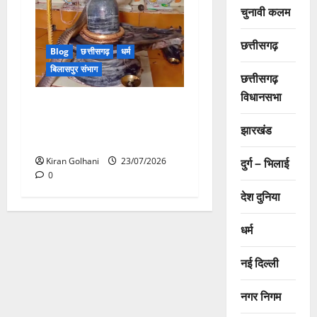
चुनावी कलम
छत्तीसगढ़
Blog
छत्तीसगढ़
धर्म
बिलासपुर संभाग
छत्तीसगढ़
विधानसभा
मंदिर में शिवलिंग से लिपटा नाग
देख उमड़ी श्रद्धालुओं की भीड़,
झारखंड
सर्प मित्र ने किया सुरक्षित रेस्क्यू
दुर्ग – भिलाई
Kiran Golhani
23/07/2026
0
देश दुनिया
धर्म
नई दिल्ली
नगर निगम