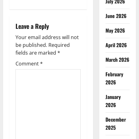
n
July 2026
a
June 2026
Leave a Reply
v
May 2026
Your email address will not
i
April 2026
be published.
Required
g
fields are marked
*
March 2026
Comment
*
a
February
t
2026
i
January
o
2026
n
December
2025