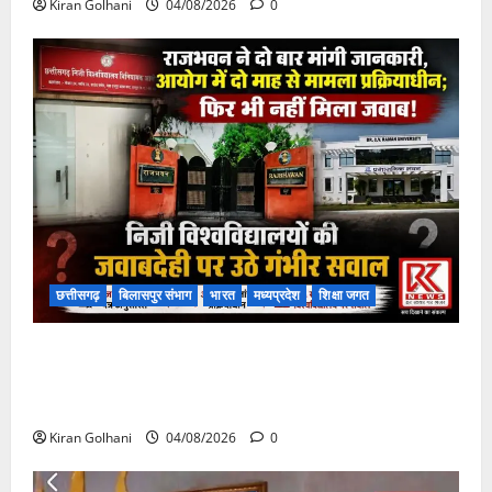
Kiran Golhani
04/08/2026
0
छत्तीसगढ़
बिलासपुर संभाग
भारत
मध्यप्रदेश
शिक्षा जगत
राजभवन के दो पत्रों का भी नहीं मिला जवाब! विनियामक आयोग
की जांच भी प्रक्रियाधीन, निजी विश्वविद्यालय की जवाबदेही पर
उठे गंभीर सवाल…..
Kiran Golhani
04/08/2026
0