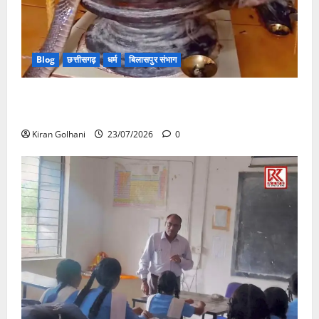
Blog
छत्तीसगढ़
धर्म
बिलासपुर संभाग
मंदिर में शिवलिंग से लिपटा नाग देख उमड़ी श्रद्धालुओं की भीड़,
सर्प मित्र ने किया सुरक्षित रेस्क्यू
Kiran Golhani
23/07/2026
0