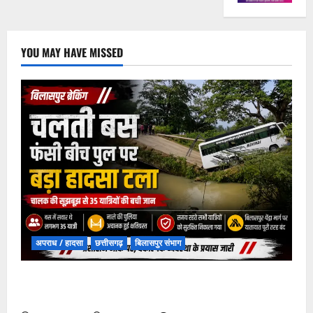
YOU MAY HAVE MISSED
अपराध / हादसा
छत्तीसगढ़
बिलासपुर संभाग
चपोरा आश्रम के पास पुलिया टूटने से यात्रियों से भरी बस
फंसी