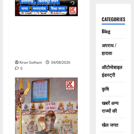
छत्तीसगढ़
बिलासपुर संभाग
भारत
मध्यप्रदेश
शिक्षा जगत
CATEGORIES
राजभवन के दो पत्रों का भी नहीं
Blog
मिला जवाब! विनियामक आयोग की
जांच भी प्रक्रियाधीन, निजी
अपराध /
विश्वविद्यालय की जवाबदेही पर
हादसा
उठे गंभीर सवाल…..
Kiran Golhani
04/08/2026
ऑटोमोबाइल
0
इंडस्ट्री
कृषि
खबरें अन्य
राज्यों की
खेल जगत