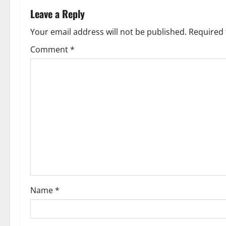
n
Leave a Reply
a
Your email address will not be published.
Required 
v
Comment
*
i
g
a
t
i
o
Name
*
n