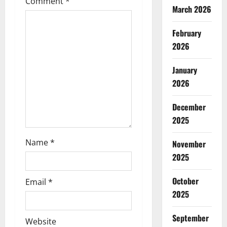
Comment
*
a
March 2026
t
February
2026
i
o
January
2026
n
December
2025
Name
*
November
2025
October
Email
*
2025
September
Website