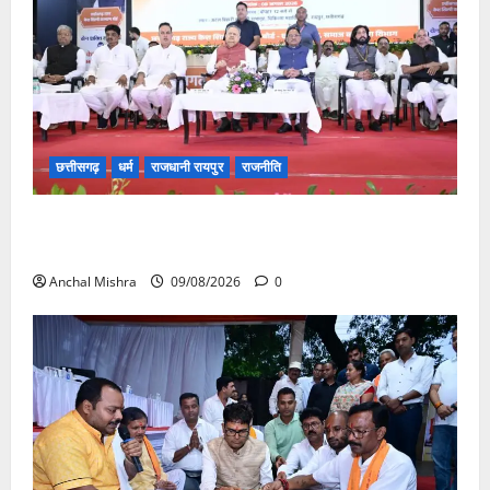
छत्तीसगढ़
धर्म
राजधानी रायपुर
राजनीति
संत शिरोमणि सेन जी महाराज के नाम पर नया रायपुर में होगा
चौक का नामकरण
Anchal Mishra
09/08/2026
0