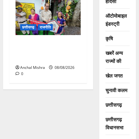
हादसा
ऑटोमोबाइल
इंडस्ट्री
छत्तीसगढ़
राजनीति
कृषि
आयुक्त वीबी -जीरामजी ने किया
ग्रामीण क्षेत्रों में निर्माण कार्यों का
खबरें अन्य
औचक निरीक्षण
राज्यों की
Anchal Mishra
08/08/2026
0
खेल जगत
चुनावी कलम
छत्तीसगढ़
छत्तीसगढ़
विधानसभा