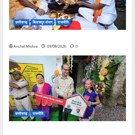
छत्तीसगढ़
बिलासपुर संभाग
राजनीति
138 करोड़ की लागत से नांदघाट-मुंगेली रोड होगा फोरलेन
Anchal Mishra
09/08/2026
0
छत्तीसगढ़
राजनीति
आयुक्त वीबी -जीरामजी ने किया ग्रामीण क्षेत्रों में निर्माण कार्यों