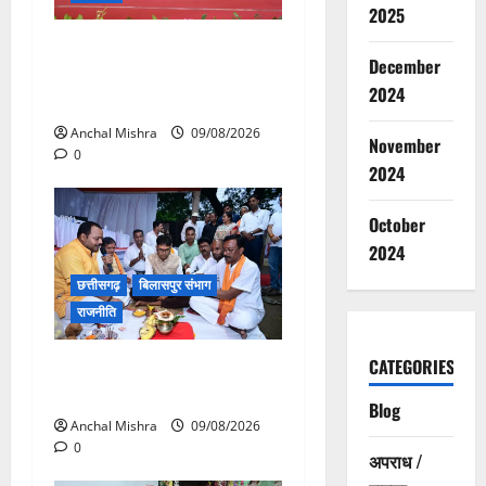
2025
संत शिरोमणि सेन जी महाराज के
December
नाम पर नया रायपुर में होगा चौक
2024
का नामकरण
Anchal Mishra
09/08/2026
November
0
2024
October
2024
छत्तीसगढ़
बिलासपुर संभाग
राजनीति
CATEGORIES
138 करोड़ की लागत से नांदघाट-
मुंगेली रोड होगा फोरलेन
Blog
Anchal Mishra
09/08/2026
0
अपराध /