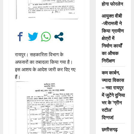
होगा फोरलेन
आयुक्त वीबी
-जीरामजी ने
किया ग्रामीण
क्षेत्रों में
निर्माण कार्यों
का औचक
रायपुर। सहकारिता विभाग के
निरीक्षण
अफसरों का तबादला किया गया है।
इस आशय के आदेश जारी कर दिए गए
कम कार्बन,
हैं।
ज्यादा विकास
– नवा रायपुर
में जुटेंगे दुनिया
भर के ‘ग्रीन
स्टील’
दिग्गज!
छत्तीसगढ़