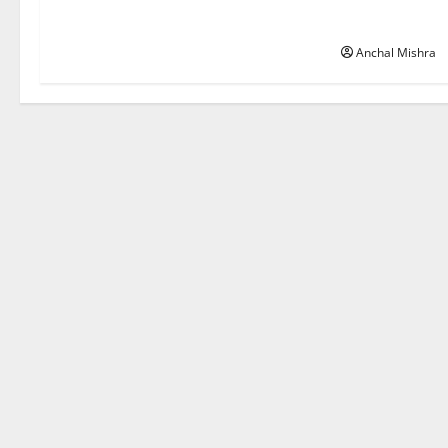
छत्तीसगढ़ सरकार
पर्यावरण संरक्षण 
Anchal Mishra