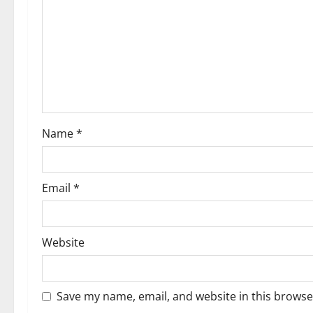
g
a
t
i
o
Name
*
n
Email
*
Website
Save my name, email, and website in this browse