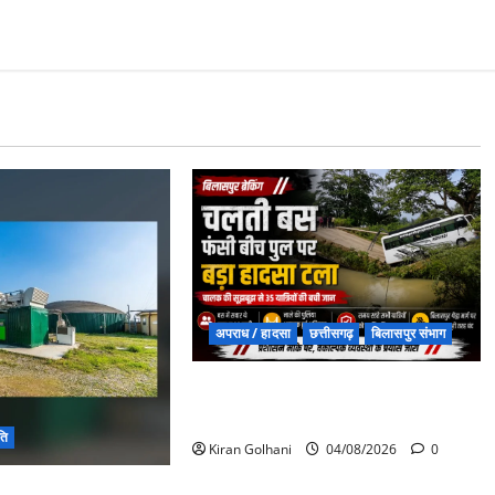
अपराध / हादसा
छत्तीसगढ़
बिलासपुर संभाग
चपोरा आश्रम के पास पुलिया टूटने से
यात्रियों से भरी बस फंसी
ति
Kiran Golhani
04/08/2026
0