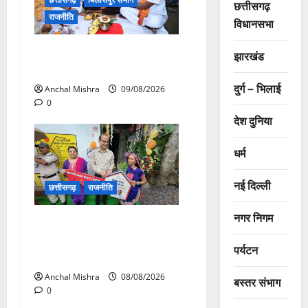
छत्तीसगढ़
राजनीति
विधानसभा
138 करोड़ की लागत से नांदघाट-
झारखंड
मुंगेली रोड होगा फोरलेन
दुर्ग – भिलाई
Anchal Mishra
09/08/2026
0
देश दुनिया
धर्म
नई दिल्ली
छत्तीसगढ़
राजनीति
नगर निगम
आयुक्त वीबी -जीरामजी ने किया
ग्रामीण क्षेत्रों में निर्माण कार्यों का
पर्यटन
औचक निरीक्षण
Anchal Mishra
08/08/2026
बस्तर संभाग
0