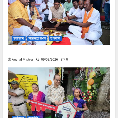
छत्तीसगढ़
बिलासपुर संभाग
राजनीति
138 करोड़ की लागत से नांदघाट-मुंगेली रोड होगा फोरलेन
Anchal Mishra
09/08/2026
0