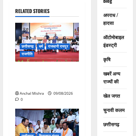
Blog
RELATED STORIES
अपराध /
हादसा
ऑटोमोबाइल
इंडस्ट्री
छत्तीसगढ़
धर्म
राजधानी रायपुर
राजनीति
कृषि
संत शिरोमणि सेन जी महाराज के
खबरें अन्य
नाम पर नया रायपुर में होगा चौक
राज्यों की
का नामकरण
Anchal Mishra
09/08/2026
खेल जगत
0
चुनावी कलम
छत्तीसगढ़
छत्तीसगढ़
बिलासपुर संभाग