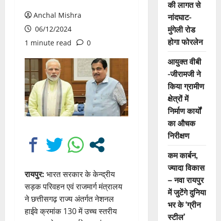
की लागत से
Anchal Mishra
नांदघाट-
मुंगेली रोड
06/12/2024
होगा फोरलेन
1 minute read
0
आयुक्त वीबी
-जीरामजी ने
किया ग्रामीण
क्षेत्रों में
निर्माण कार्यों
का औचक
निरीक्षण
कम कार्बन,
ज्यादा विकास
रायपुर:
भारत सरकार के केन्द्रीय
– नवा रायपुर
सड़क परिवहन एवं राजमार्ग मंत्रालय
में जुटेंगे दुनिया
ने छत्तीसगढ़ राज्य अंतर्गत नेशनल
भर के ‘ग्रीन
हाईवे क्रमांक 130 में उच्च स्तरीय
स्टील’