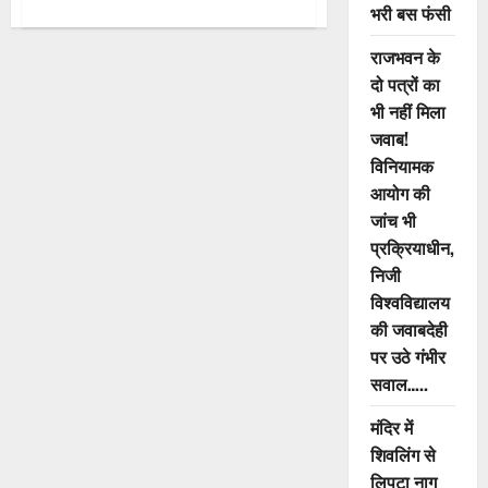
about
भरी बस फंसी
बालोद:राष्ट्रीय
शोक
में
राजभवन के
प्रदेश
दो पत्रों का
भर
में
भी नहीं मिला
होने
वाले
जवाब!
31
दिसम्बर
विनियामक
के
जश्न
आयोग की
पर
जांच भी
रोक
लगाने
प्रक्रियाधीन,
की
अपील,
निजी
बालोद
युवा
विश्वविद्यालय
कांग्रेस
ने
की जवाबदेही
सौंपा
पर उठे गंभीर
ज्ञापन
सवाल…..
मंदिर में
शिवलिंग से
लिपटा नाग