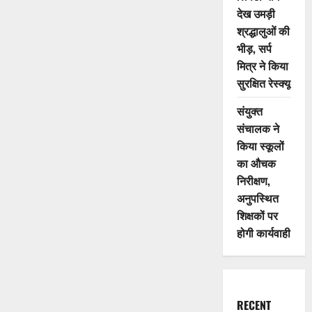
देख उमड़ी
श्रद्धालुओं की
भीड़, सर्प
मित्र ने किया
सुरक्षित रेस्क्यू
संयुक्त
संचालक ने
किया स्कूलों
का औचक
निरीक्षण,
अनुपस्थित
शिक्षकों पर
होगी कार्यवाही
RECENT