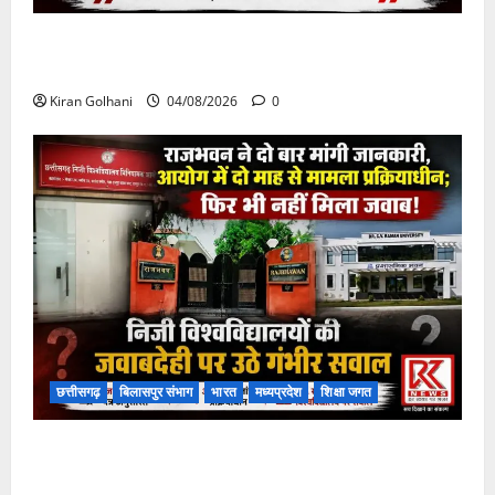
चपोरा आश्रम के पास पुलिया टूटने से यात्रियों से भरी बस
फंसी
Kiran Golhani
04/08/2026
0
छत्तीसगढ़
बिलासपुर संभाग
भारत
मध्यप्रदेश
शिक्षा जगत
राजभवन के दो पत्रों का भी नहीं मिला जवाब! विनियामक आयोग
की जांच भी प्रक्रियाधीन, निजी विश्वविद्यालय की जवाबदेही पर