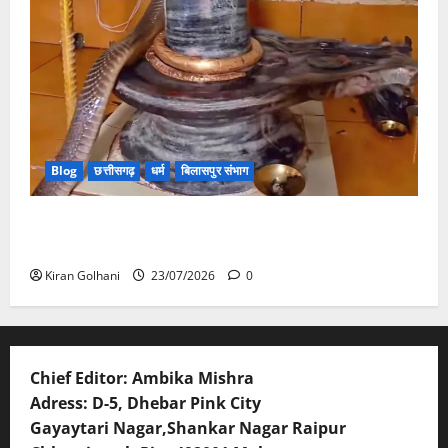
Blog
छत्तीसगढ़
धर्म
बिलासपुर संभाग
मंदिर में शिवलिंग से लिपटा नाग देख उमड़ी श्रद्धालुओं की भीड़,
सर्प मित्र ने किया सुरक्षित रेस्क्यू
Kiran Golhani
23/07/2026
0
Chief Editor: Ambika Mishra
Adress: D-5, Dhebar Pink City
Gayaytari Nagar,Shankar Nagar Raipur