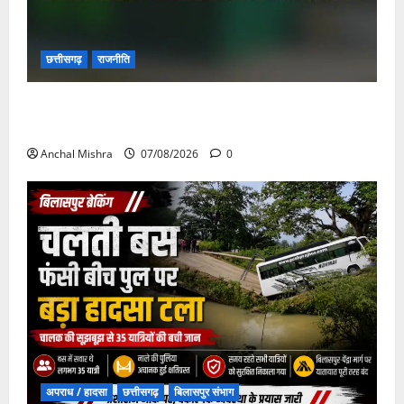
छत्तीसगढ़
राजनीति
छत्तीसगढ़ सरकार की स्वच्छ ऊर्जा और पर्यावरण संरक्षण की
दिशा में बड़ा कदम
Anchal Mishra
07/08/2026
0
अपराध / हादसा
छत्तीसगढ़
बिलासपुर संभाग