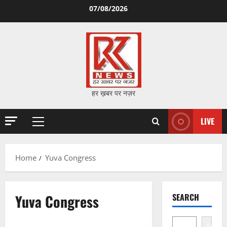
Skip
07/08/2026
to
content
हर ख़बर पर नज़र
LIVE
Primary
Menu
Home
Yuva Congress
Yuva Congress
SEARCH
Search