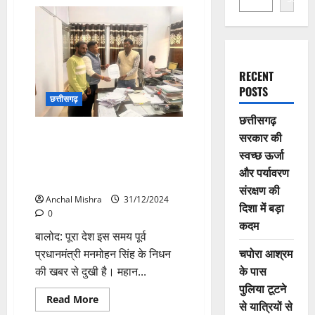
RECENT
POSTS
छत्तीसगढ़
छत्तीसगढ़
बालोद:राष्ट्रीय शोक में प्रदेश भर में
सरकार की
होने वाले 31 दिसम्बर के जश्न पर रोक
स्वच्छ ऊर्जा
लगाने की अपील, बालोद युवा कांग्रेस
और पर्यावरण
ने सौंपा ज्ञापन
संरक्षण की
Anchal Mishra
31/12/2024
दिशा में बड़ा
0
कदम
बालोद: पूरा देश इस समय पूर्व
चपोरा आश्रम
प्रधानमंत्री मनमोहन सिंह के निधन
के पास
की खबर से दुखी है। महान...
पुलिया टूटने
Read
Read More
से यात्रियों से
more