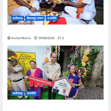
छत्तीसगढ़
बिलासपुर संभाग
राजनीति
138 करोड़ की लागत से नांदघाट-मुंगेली रोड होगा फोरलेन
Anchal Mishra
09/08/2026
0
छत्तीसगढ़
राजनीति
आयुक्त वीबी -जीरामजी ने किया ग्रामीण क्षेत्रों में निर्माण कार्यों