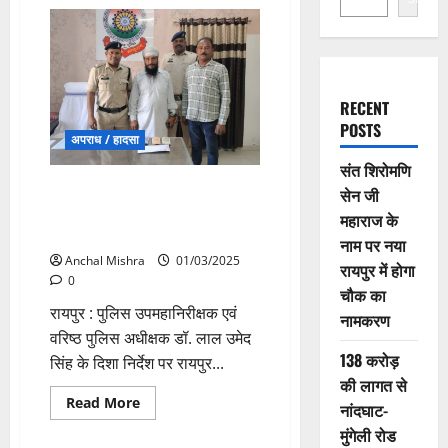
RECENT
POSTS
अपराध / हादसा
संत शिरोमणि
अवैध मादक पदार्थ के साथ आरोपी
सेन जी
गिरफ्तार, कबीर नगर पुलिस ने की
महाराज के
कार्यवाही
नाम पर नया
Anchal Mishra
01/03/2025
रायपुर में होगा
0
चौक का
रायपुर : पुलिस उपमहानिरीक्षक एवं
नामकरण
वरिष्ठ पुलिस अधीक्षक डॉ. लाल उमेद
138 करोड़
सिंह के दिशा निर्देश पर रायपुर...
की लागत से
Read
Read More
नांदघाट-
more
about
मुंगेली रोड
अवैध