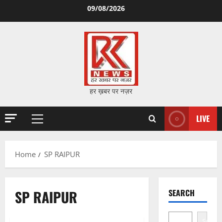
Skip
09/08/2026
to
content
हर ख़बर पर नज़र
LIVE
Primary
Menu
Home
SP RAIPUR
SP RAIPUR
SEARCH
Search