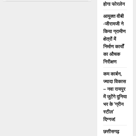
होगा फोरलेन
मादक
पदार्थ
के
आयुक्त वीबी
साथ
आरोपी
-जीरामजी ने
गिरफ्तार,
कबीर
किया ग्रामीण
नगर
पुलिस
क्षेत्रों में
ने
निर्माण कार्यों
की
कार्यवाही
का औचक
निरीक्षण
कम कार्बन,
ज्यादा विकास
– नवा रायपुर
में जुटेंगे दुनिया
भर के ‘ग्रीन
स्टील’
दिग्गज!
छत्तीसगढ़