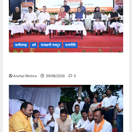
छत्तीसगढ़
धर्म
राजधानी रायपुर
राजनीति
संत शिरोमणि सेन जी महाराज के नाम पर नया रायपुर में होगा
चौक का नामकरण
Anchal Mishra
09/08/2026
0