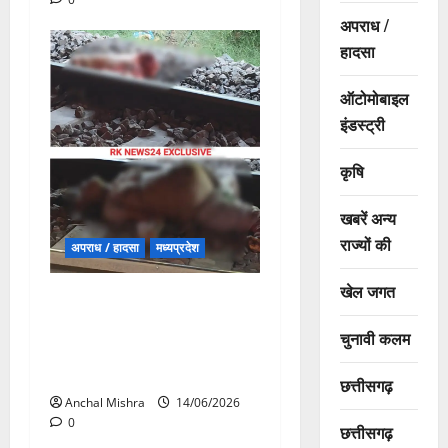
अपराध /
हादसा
ऑटोमोबाइल
इंडस्ट्री
कृषि
खबरें अन्य
राज्यों की
अपराध / हादसा
मध्यप्रदेश
खेल जगत
मुरैना में दर्दनाक रेल हादसा: आग
की अफवाह के बाद ट्रेन से कूदे
चुनावी कलम
यात्री, दूसरी ट्रेन की चपेट में
आने से कई की मौत
छत्तीसगढ़
Anchal Mishra
14/06/2026
0
छत्तीसगढ़