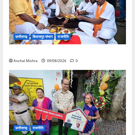
छत्तीसगढ़
बिलासपुर संभाग
राजनीति
138 करोड़ की लागत से नांदघाट-मुंगेली रोड होगा फोरलेन
Anchal Mishra
09/08/2026
0
छत्तीसगढ़
राजनीति