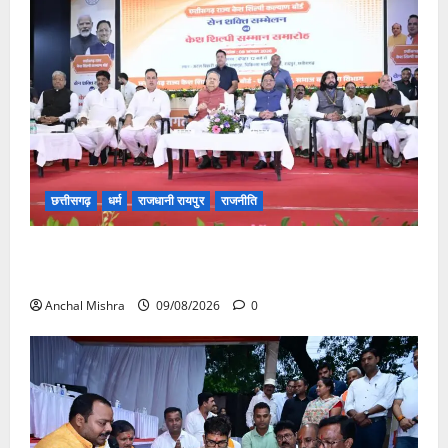
छत्तीसगढ़
धर्म
राजधानी रायपुर
राजनीति
संत शिरोमणि सेन जी महाराज के नाम पर नया रायपुर में होगा
चौक का नामकरण
Anchal Mishra
09/08/2026
0