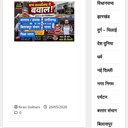
विधानसभा
झारखंड
अपराध / हादसा
छत्तीसगढ़
बिलासपुर संभाग
भारत
दुर्ग – भिलाई
शिक्षा जगत
देश दुनिया
श्रम कार्यालय में बवाल : सुनवाई
के दौरान विश्वविद्यालय पक्ष के
धर्म
अधिवक्ता ने शिकायत कर्ता
नई दिल्ली
प्राध्यापक से किया गाली-गलौज
और मारपीट, जान से मारने की
नगर निगम
धमकी का लगा आरोप, मामला डॉ
सी. व्ही. रमन विश्वविद्यालय कोटा
पर्यटन
से जुड़ा हुआ ……
Kiran Golhani
26/05/2026
बस्तर संभाग
0
बिलासपुर