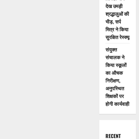
विद्यालयों
देख उमड़ी
की
राष्ट्रीय
श्रद्धालुओं की
क्रीडा
भीड़, सर्प
प्रतियोगिता,
25
मित्र ने किया
राज्यों
के
सुरक्षित रेस्क्यू
करीब
6
हजार
संयुक्त
खिलाड़ी
होंगे
संचालक ने
शामिल
किया स्कूलों
का औचक
निरीक्षण,
अनुपस्थित
शिक्षकों पर
होगी कार्यवाही
RECENT