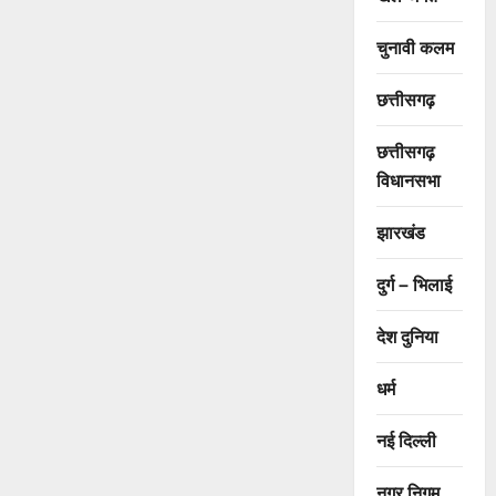
चुनावी कलम
छत्तीसगढ़
छत्तीसगढ़
विधानसभा
झारखंड
दुर्ग – भिलाई
देश दुनिया
धर्म
नई दिल्ली
नगर निगम