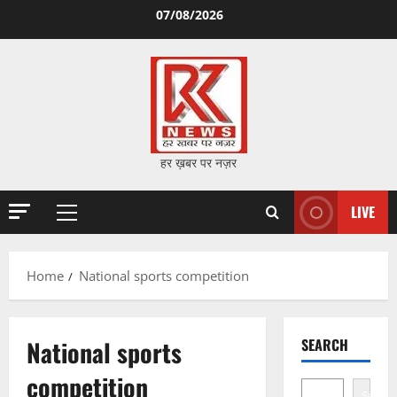
Skip
07/08/2026
to
content
हर ख़बर पर नज़र
LIVE
Primary
Menu
Home
National sports competition
National sports
SEARCH
competition
Search