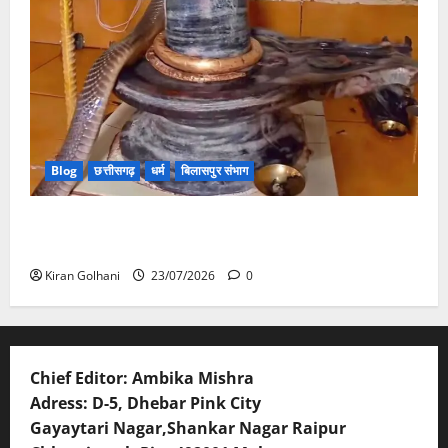
Blog
छत्तीसगढ़
धर्म
बिलासपुर संभाग
मंदिर में शिवलिंग से लिपटा नाग देख उमड़ी श्रद्धालुओं की भीड़,
सर्प मित्र ने किया सुरक्षित रेस्क्यू
Kiran Golhani
23/07/2026
0
Chief Editor: Ambika Mishra
Adress: D-5, Dhebar Pink City
Gayaytari Nagar,Shankar Nagar Raipur