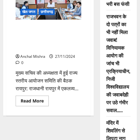
Games:
भरी बस फंसी
राष्ट्रीय
खेल
खेल जगत
छत्तीसगढ़
प्रतियोगिता
राजभवन के
में
चयनित
दो पत्रों का
हुए
छत्तीसगढ़ की राजधानी रायपुर में होगी
प्रदेश
भी नहीं मिला
एकलव्य विद्यालयों की राष्ट्रीय क्रीडा
के
जवाब!
12
प्रतियोगिता, 25 राज्यों के करीब 6
मल्लखंब
विनियामक
हजार खिलाड़ी होंगे शामिल
खिलाड़ी
आयोग की
Anchal Mishra
27/11/2024
जांच भी
0
प्रक्रियाधीन,
मुख्य सचिव की अध्यक्षता में हुई राज्य
निजी
स्तरीय आयोजन समिति की बैठक
विश्वविद्यालय
रायपुर: राजधानी रायपुर में एकलव्य...
की जवाबदेही
Read
Read More
पर उठे गंभीर
more
about
सवाल…..
छत्तीसगढ़
की
मंदिर में
राजधानी
रायपुर
शिवलिंग से
में
होगी
लिपटा नाग
एकलव्य