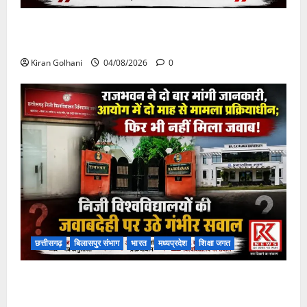
चपोरा आश्रम के पास पुलिया टूटने से यात्रियों से भरी बस
फंसी
Kiran Golhani
04/08/2026
0
छत्तीसगढ़
बिलासपुर संभाग
भारत
मध्यप्रदेश
शिक्षा जगत
राजभवन के दो पत्रों का भी नहीं मिला जवाब! विनियामक आयोग
की जांच भी प्रक्रियाधीन, निजी विश्वविद्यालय की जवाबदेही पर