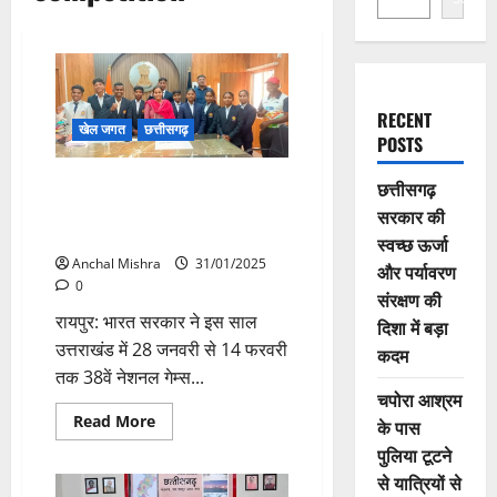
RECENT
खेल जगत
छत्तीसगढ़
POSTS
38th National Games: राष्ट्रीय
छत्तीसगढ़
खेल प्रतियोगिता में चयनित हुए प्रदेश
सरकार की
के 12 मल्लखंब खिलाड़ी
स्वच्छ ऊर्जा
Anchal Mishra
31/01/2025
और पर्यावरण
0
संरक्षण की
रायपुर: भारत सरकार ने इस साल
दिशा में बड़ा
उत्तराखंड में 28 जनवरी से 14 फरवरी
कदम
तक 38वें नेशनल गेम्स...
चपोरा आश्रम
Read
Read More
के पास
more
about
पुलिया टूटने
38th
से यात्रियों से
National