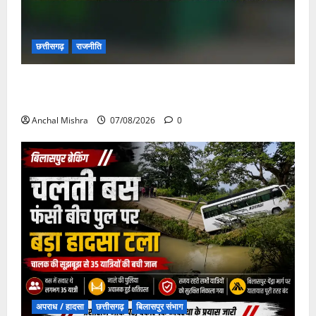
छत्तीसगढ़
राजनीति
छत्तीसगढ़ सरकार की स्वच्छ ऊर्जा और पर्यावरण संरक्षण की
दिशा में बड़ा कदम
Anchal Mishra
07/08/2026
0
अपराध / हादसा
छत्तीसगढ़
बिलासपुर संभाग