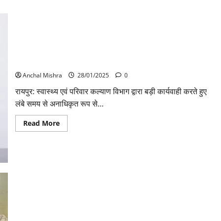
27 चिकित्सा अधिकारियों व विशेषज्ञ चिकित्सकों पर बड़ी कार्यवाही, किया
गया सेवा मुक्त
Anchal Mishra
28/01/2025
0
रायपुर: स्वास्थ्य एवं परिवार कल्याण विभाग द्वारा बड़ी कार्यवाही करते हुए
लंबे समय से अनाधिकृत रूप से...
Read
Read More
more
about
27
चिकित्सा
अधिकारियों
व
विशेषज्ञ
चिकित्सकों
पर
बड़ी
कार्यवाही,
किया
Video: शेयर ट्रेडिंग के नाम से ठगी करने वाले राजस्थान के 5 आरोपी
गया
सेवा