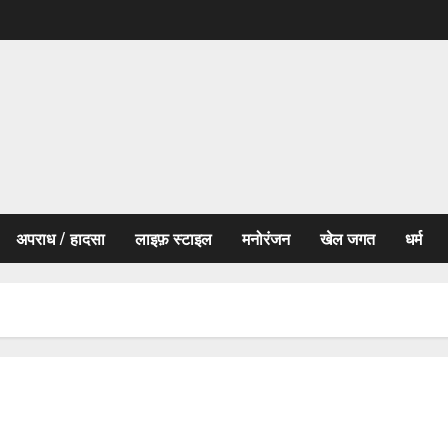
अपराध / हादसा
लाइफ़ स्टाइल
मनोरंजन
खेल जगत
धर्म