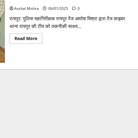
गिरफ्तार, राजधानी पुलिस की बड़ी कार्यवाही
मुक्त
Anchal Mishra
06/01/2025
0
रायपुर: पुलिस महानिरीक्षक रायपुर रेंज अमरेश मिश्रा द्वारा रेंज साइबर
थाना रायपुर की टीम को तकनीकी साक्ष्य...
Read
Read More
more
about
Video:
शेयर
ट्रेडिंग
के
नाम
से
ठगी
करने
वाले
राजस्थान
के
5
आरोपी
गिरफ्तार,
राजधानी
पुलिस
की
बड़ी
कार्यवाही