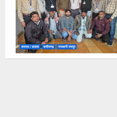
अपराध / हादसा
छत्तीसगढ़
राजधानी रायपुर