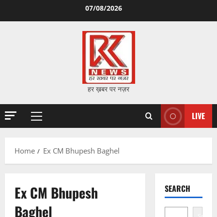
Skip
07/08/2026
to
content
हर ख़बर पर नज़र
LIVE
Primary
Menu
Home
Ex CM Bhupesh Baghel
Ex CM Bhupesh
SEARCH
Baghel
Search