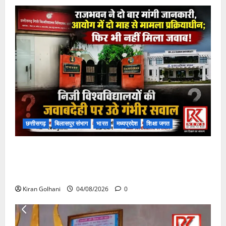
छत्तीसगढ़
बिलासपुर संभाग
भारत
मध्यप्रदेश
शिक्षा जगत
राजभवन के दो पत्रों का भी नहीं मिला जवाब! विनियामक आयोग
की जांच भी प्रक्रियाधीन, निजी विश्वविद्यालय की जवाबदेही पर
उठे गंभीर सवाल…..
Kiran Golhani
04/08/2026
0