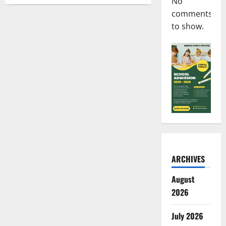
No
पूर्व
मुख्यमंत्री
comments
भूपेश
बघेल
to show.
के
निवास
पर
CBI
की
दबिश,
रायपुर
और
भिलाई
में
जांच
जारी
ARCHIVES
August
2026
July 2026