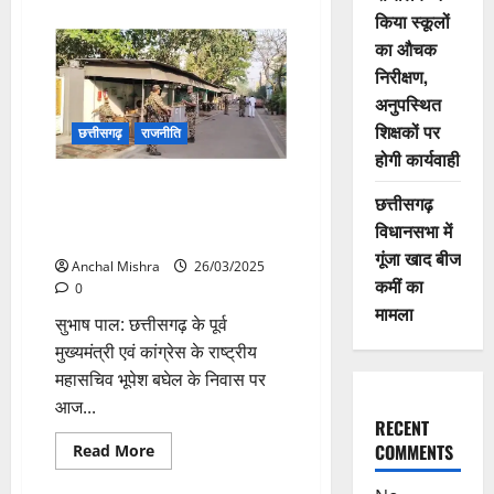
about
किया स्कूलों
कांग्रेस
के
का औचक
दिग्गज
नेताओं
निरीक्षण,
का
जमावड़ा,
अनुपस्थित
वोट
शिक्षकों पर
चोर
छत्तीसगढ़
राजनीति
महारैली
होगी कार्यवाही
में
होंगे
पूर्व मुख्यमंत्री भूपेश बघेल के निवास
शामिल
छत्तीसगढ़
पर CBI की दबिश, रायपुर और भिलाई
विधानसभा में
में जांच जारी
गूंजा खाद बीज
Anchal Mishra
26/03/2025
कमीं का
0
मामला
सुभाष पाल: छत्तीसगढ़ के पूर्व
मुख्यमंत्री एवं कांग्रेस के राष्ट्रीय
महासचिव भूपेश बघेल के निवास पर
आज...
RECENT
Read
COMMENTS
Read More
more
about