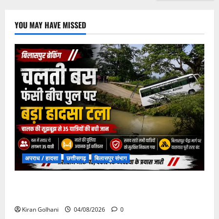
YOU MAY HAVE MISSED
अपराध / हादसा
छत्तीसगढ़
बिलासपुर संभाग
चपोरा आश्रम के पास पुलिया टूटने से यात्रियों से भरी बस
फंसी
Kiran Golhani
04/08/2026
0