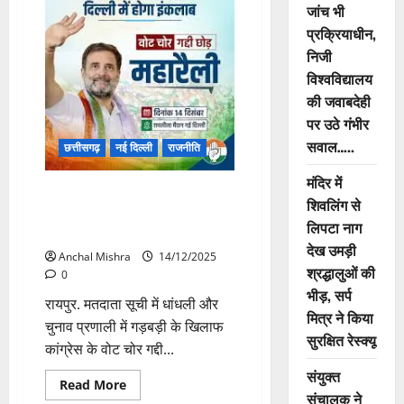
कार्यवाही
जांच भी
कवरेज
का
प्रक्रियाधीन,
मीडिया
कर्मियों
निजी
ने
विश्वविद्यालय
किया
बहिष्कार,
की जवाबदेही
पहली
बाद
पर उठे गंभीर
विधानसभा
में
सवाल…..
छत्तीसगढ़
नई दिल्ली
राजनीति
कैमरा
हुआ
डाउन
मंदिर में
कांग्रेस के दिग्गज नेताओं का
शिवलिंग से
जमावड़ा, वोट चोर महारैली में होंगे
लिपटा नाग
शामिल
देख उमड़ी
Anchal Mishra
14/12/2025
श्रद्धालुओं की
0
भीड़, सर्प
रायपुर. मतदाता सूची में धांधली और
मित्र ने किया
चुनाव प्रणाली में गड़बड़ी के खिलाफ
सुरक्षित रेस्क्यू
कांग्रेस के वोट चोर गद्दी...
संयुक्त
Read
Read More
संचालक ने
more