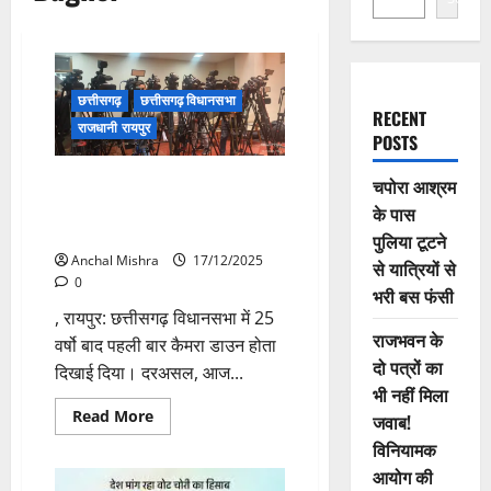
छत्तीसगढ़
छत्तीसगढ़ विधानसभा
RECENT
राजधानी रायपुर
POSTS
सदन की कार्यवाही कवरेज का मीडिया
चपोरा आश्रम
कर्मियों ने किया बहिष्कार, पहली बाद
के पास
विधानसभा में कैमरा हुआ डाउन
पुलिया टूटने
Anchal Mishra
17/12/2025
से यात्रियों से
0
भरी बस फंसी
, रायपुर: छत्तीसगढ़ विधानसभा में 25
राजभवन के
वर्षो बाद पहली बार कैमरा डाउन होता
दो पत्रों का
दिखाई दिया। दरअसल, आज...
भी नहीं मिला
Read
Read More
जवाब!
more
about
विनियामक
सदन
आयोग की
की