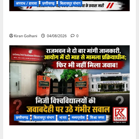
अपराध / हादसा
छत्तीसगढ़
बिलासपुर संभाग
चपोरा आश्रम के पास पुलिया टूटने से यात्रियों से भरी बस
फंसी
Kiran Golhani
04/08/2026
0
छत्तीसगढ़
बिलासपुर संभाग
भारत
मध्यप्रदेश
शिक्षा जगत
राजभवन के दो पत्रों का भी नहीं मिला जवाब! विनियामक आयोग