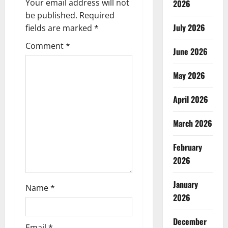
Your email address will not
2026
i
be published.
Required
July 2026
g
fields are marked
*
Comment
*
a
June 2026
t
May 2026
i
April 2026
o
March 2026
n
February
2026
January
Name
*
2026
December
Email
*