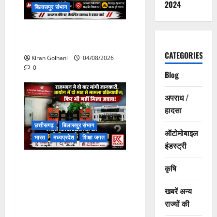
2024
बिलासपुर संभाग
चपोरा आश्रम के पास पुलिया
टूटने से यात्रियों से भरी बस फंसी
CATEGORIES
Kiran Golhani
04/08/2026
0
Blog
अपराध /
हादसा
छत्तीसगढ़
बिलासपुर संभाग
ऑटोमोबाइल
भारत
मध्यप्रदेश
शिक्षा जगत
इंडस्ट्री
राजभवन के दो पत्रों का भी नहीं
कृषि
मिला जवाब! विनियामक आयोग की
जांच भी प्रक्रियाधीन, निजी
खबरें अन्य
विश्वविद्यालय की जवाबदेही पर
राज्यों की
उठे गंभीर सवाल…..