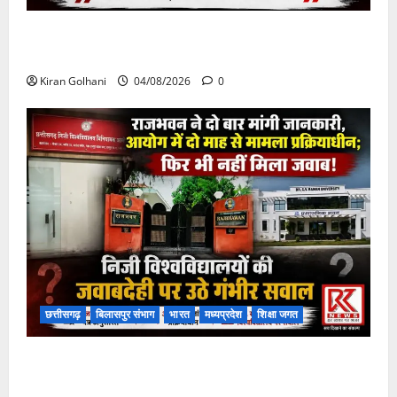
चपोरा आश्रम के पास पुलिया टूटने से यात्रियों से भरी बस
फंसी
Kiran Golhani
04/08/2026
0
छत्तीसगढ़
बिलासपुर संभाग
भारत
मध्यप्रदेश
शिक्षा जगत
राजभवन के दो पत्रों का भी नहीं मिला जवाब! विनियामक आयोग
की जांच भी प्रक्रियाधीन, निजी विश्वविद्यालय की जवाबदेही पर