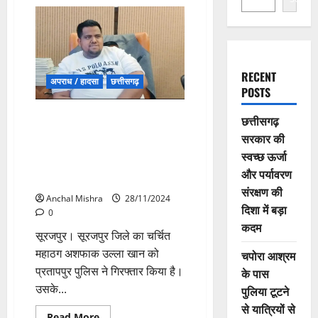
RECENT
अपराध / हादसा
छत्तीसगढ़
POSTS
महाठग अशफाक उल्ला गिरफ्तार, रुपए
छत्तीसगढ़
दोगुना करने के नाम पर लोगों को
सरकार की
करोड़ों का लगा चुका था चूना, लगभग
स्वच्छ ऊर्जा
300 करोड़ से अधिक की कर चुका है
और पर्यावरण
ठगी
संरक्षण की
Anchal Mishra
28/11/2024
दिशा में बड़ा
0
कदम
सूरजपुर। सूरजपुर जिले का चर्चित
महाठग अशफाक उल्ला खान को
चपोरा आश्रम
प्रतापपुर पुलिस ने गिरफ्तार किया है।
के पास
उसके...
पुलिया टूटने
से यात्रियों से
Read
Read More