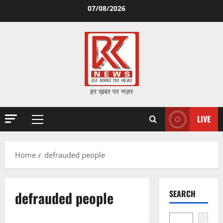
Skip
07/08/2026
to
content
हर ख़बर पर नज़र
LIVE
Primary
Menu
Home
defrauded people
defrauded people
SEARCH
Search