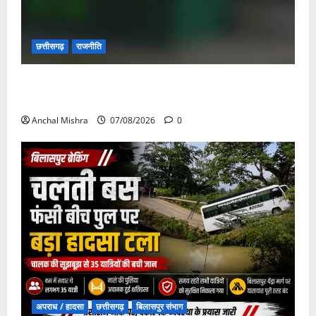
छत्तीसगढ़
राजनीति
छत्तीसगढ़ सरकार की स्वच्छ ऊर्जा और पर्यावरण संरक्षण की
दिशा में बड़ा कदम
Anchal Mishra
07/08/2026
0
अपराध / हादसा
छत्तीसगढ़
बिलासपुर संभाग