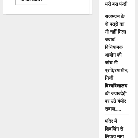
भरी बस फंसी
more
about
महाठग
राजभवन के
अशफाक
उल्ला
दो पत्रों का
गिरफ्तार,
रुपए
भी नहीं मिला
दोगुना
करने
जवाब!
के
विनियामक
नाम
पर
आयोग की
लोगों
को
जांच भी
करोड़ों
का
प्रक्रियाधीन,
लगा
चुका
निजी
था
विश्वविद्यालय
चूना,
लगभग
की जवाबदेही
300
करोड़
पर उठे गंभीर
से
अधिक
सवाल…..
की
कर
चुका
मंदिर में
है
शिवलिंग से
ठगी
लिपटा नाग