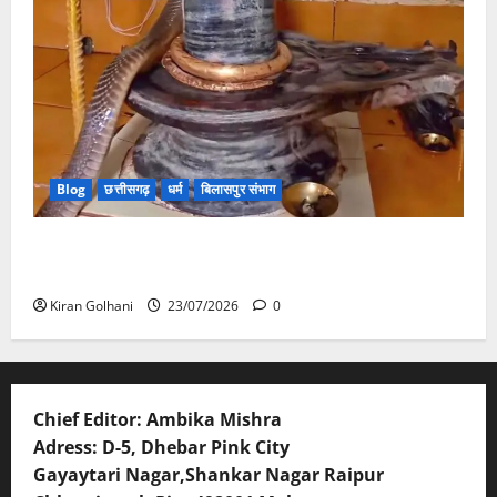
Blog
छत्तीसगढ़
धर्म
बिलासपुर संभाग
मंदिर में शिवलिंग से लिपटा नाग देख उमड़ी श्रद्धालुओं की भीड़,
सर्प मित्र ने किया सुरक्षित रेस्क्यू
Kiran Golhani
23/07/2026
0
Chief Editor: Ambika Mishra
Adress: D-5, Dhebar Pink City
Gayaytari Nagar,Shankar Nagar Raipur