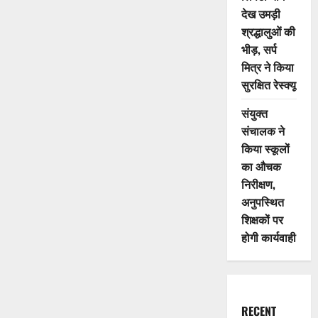
देख उमड़ी
श्रद्धालुओं की
भीड़, सर्प
मित्र ने किया
सुरक्षित रेस्क्यू
संयुक्त
संचालक ने
किया स्कूलों
का औचक
निरीक्षण,
अनुपस्थित
शिक्षकों पर
होगी कार्यवाही
RECENT