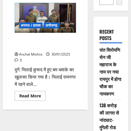
अपराध / हादसा
छत्तीसगढ़
RECENT
POSTS
दुर्ग : कार बम धमाके में बड़ा खुलासा,
बम लगाने वाला आरोपी गिरफ्तार
संत शिरोमणि
Anchal Mishra
30/01/2025
सेन जी
0
महाराज के
दुर्ग: भिलाई कुरूद में हुए बम धमाके का
नाम पर नया
खुलासा किया गया है। भिलाई रामनगर
रायपुर में होगा
में रहने वाले...
चौक का
नामकरण
Read
Read More
more
about
138 करोड़
दुर्ग
की लागत से
:
कार
नांदघाट-
बम
धमाके
मुंगेली रोड
में