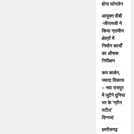
बड़ा
होगा फोरलेन
खुलासा,
बम
लगाने
आयुक्त वीबी
वाला
-जीरामजी ने
आरोपी
गिरफ्तार
किया ग्रामीण
क्षेत्रों में
निर्माण कार्यों
का औचक
निरीक्षण
कम कार्बन,
ज्यादा विकास
– नवा रायपुर
में जुटेंगे दुनिया
भर के ‘ग्रीन
स्टील’
दिग्गज!
छत्तीसगढ़