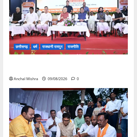
छत्तीसगढ़
धर्म
राजधानी रायपुर
राजनीति
संत शिरोमणि सेन जी महाराज के नाम पर नया रायपुर में होगा
चौक का नामकरण
Anchal Mishra
09/08/2026
0