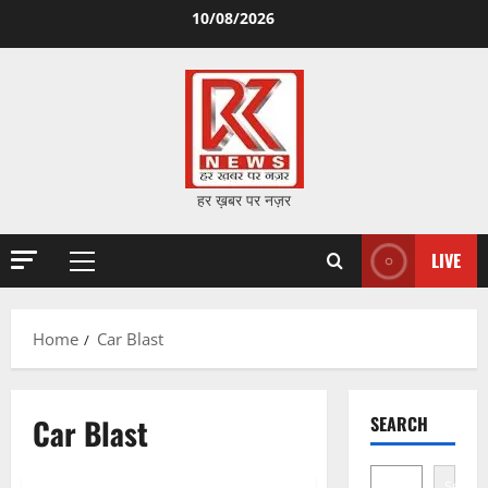
Skip
10/08/2026
to
content
हर ख़बर पर नज़र
LIVE
Primary
Menu
Home
Car Blast
Car Blast
SEARCH
Search