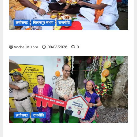
छत्तीसगढ़
बिलासपुर संभाग
राजनीति
138 करोड़ की लागत से नांदघाट-मुंगेली रोड होगा फोरलेन
Anchal Mishra
09/08/2026
0
छत्तीसगढ़
राजनीति
आयुक्त वीबी -जीरामजी ने किया ग्रामीण क्षेत्रों में निर्माण कार्यों