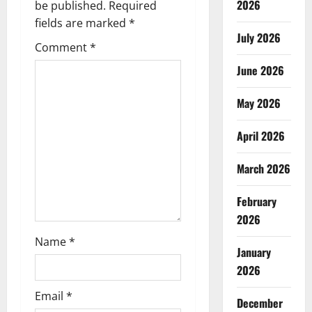
i
2026
be published.
Required
g
fields are marked
*
July 2026
Comment
*
a
June 2026
t
May 2026
i
April 2026
o
March 2026
n
February
2026
Name
*
January
2026
Email
*
December