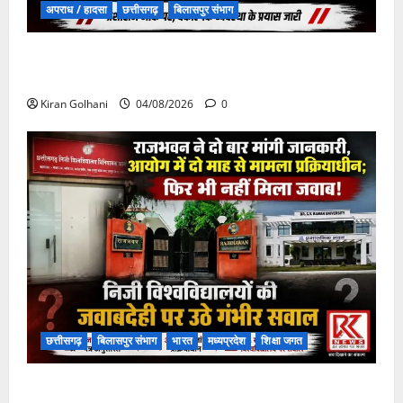
अपराध / हादसा
छत्तीसगढ़
बिलासपुर संभाग
चपोरा आश्रम के पास पुलिया टूटने से यात्रियों से भरी बस
फंसी
Kiran Golhani
04/08/2026
0
छत्तीसगढ़
बिलासपुर संभाग
भारत
मध्यप्रदेश
शिक्षा जगत
राजभवन के दो पत्रों का भी नहीं मिला जवाब! विनियामक आयोग