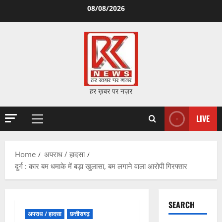
Skip
08/08/2026
to
content
हर ख़बर पर नज़र
LIVE
Primary
Menu
Home
अपराध / हादसा
दुर्ग : कार बम धमाके में बड़ा खुलासा, बम लगाने वाला आरोपी गिरफ्तार
SEARCH
अपराध / हादसा
छत्तीसगढ़