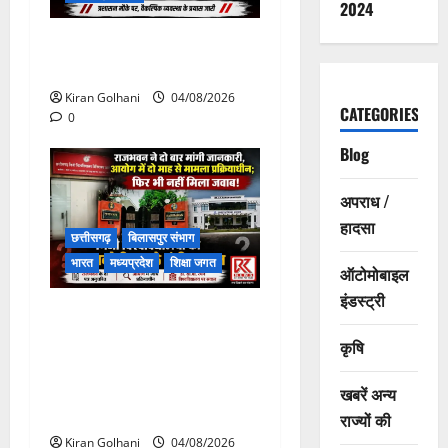
2024
चपोरा आश्रम के पास पुलिया
टूटने से यात्रियों से भरी बस फंसी
Kiran Golhani
04/08/2026
CATEGORIES
0
Blog
अपराध /
हादसा
छत्तीसगढ़
बिलासपुर संभाग
भारत
मध्यप्रदेश
शिक्षा जगत
ऑटोमोबाइल
इंडस्ट्री
राजभवन के दो पत्रों का भी नहीं
मिला जवाब! विनियामक आयोग की
कृषि
जांच भी प्रक्रियाधीन, निजी
विश्वविद्यालय की जवाबदेही पर
खबरें अन्य
उठे गंभीर सवाल…..
राज्यों की
Kiran Golhani
04/08/2026