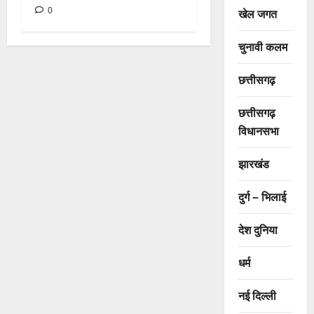
0
खेल जगत
चुनावी कलम
छत्तीसगढ़
छत्तीसगढ़
विधानसभा
झारखंड
दुर्ग – भिलाई
देश दुनिया
धर्म
नई दिल्ली