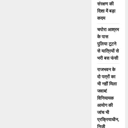
नई
संरक्षण की
रेल
लाईन
दिशा में बड़ा
की
कदम
सौगात,
बस्तर
सांसद
चपोरा आश्रम
का
शहर
के पास
वासियों
ने
पुलिया टूटने
किया
स्वागत
से यात्रियों से
भरी बस फंसी
राजभवन के
दो पत्रों का
भी नहीं मिला
जवाब!
विनियामक
आयोग की
जांच भी
प्रक्रियाधीन,
निजी