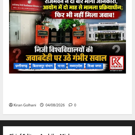
छत्तीसगढ़
बिलासपुर संभाग
भारत
मध्यप्रदेश
शिक्षा जगत
राजभवन के दो पत्रों का भी नहीं मिला जवाब! विनियामक आयोग
की जांच भी प्रक्रियाधीन, निजी विश्वविद्यालय की जवाबदेही पर
उठे गंभीर सवाल…..
Kiran Golhani
04/08/2026
0