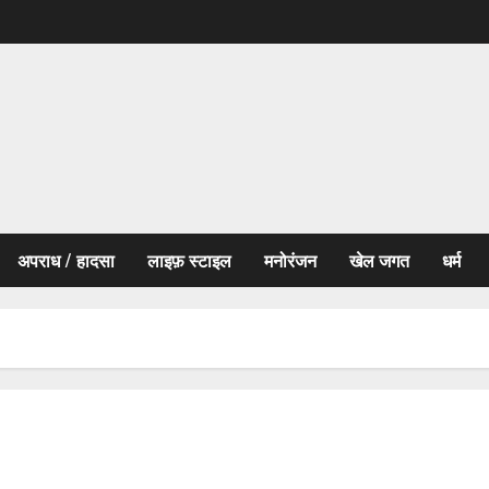
अपराध / हादसा
लाइफ़ स्टाइल
मनोरंजन
खेल जगत
धर्म