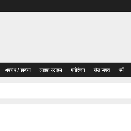
अपराध / हादसा
लाइफ़ स्टाइल
मनोरंजन
खेल जगत
धर्म