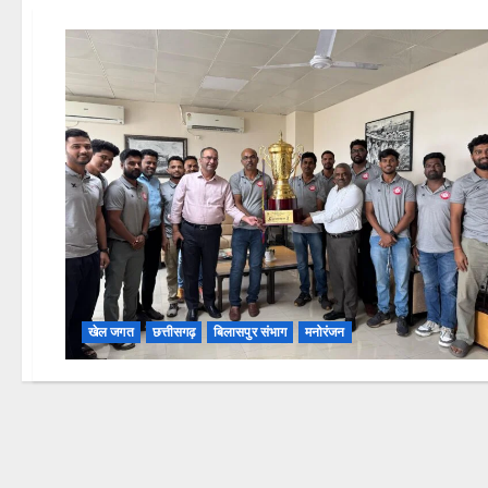
खेल जगत
छत्तीसगढ़
बिलासपुर संभाग
मनोरंजन