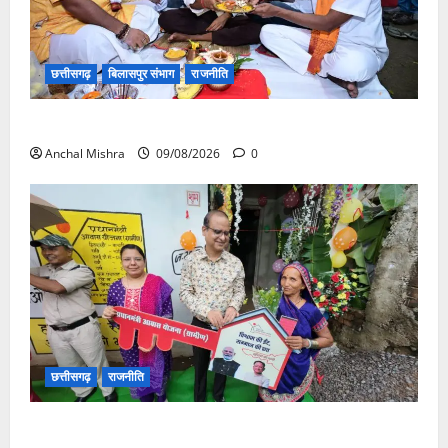
छत्तीसगढ़
बिलासपुर संभाग
राजनीति
138 करोड़ की लागत से नांदघाट-मुंगेली रोड होगा फोरलेन
Anchal Mishra
09/08/2026
0
छत्तीसगढ़
राजनीति
आयुक्त वीबी -जीरामजी ने किया ग्रामीण क्षेत्रों में निर्माण कार्यों