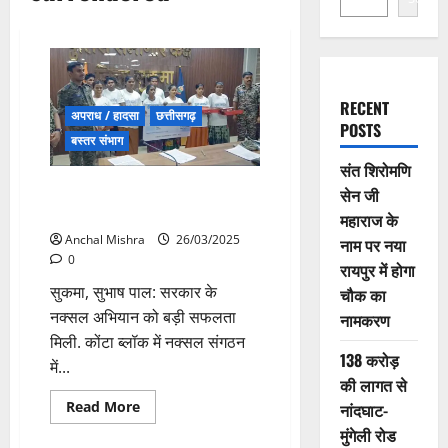
RECENT
अपराध / हादसा
छत्तीसगढ़
POSTS
बस्तर संभाग
संत शिरोमणि
9 नक्सलियों ने किया आत्मसमर्पण, 26
सेन जी
लाख रुपए का घोषित था इनाम
महाराज के
Anchal Mishra
26/03/2025
नाम पर नया
0
रायपुर में होगा
सुकमा, सुभाष पाल: सरकार के
चौक का
नक्सल अभियान को बड़ी सफलता
नामकरण
मिली. कोंटा ब्लॉक में नक्सल संगठन
138 करोड़
में...
की लागत से
Read
Read More
नांदघाट-
more
मुंगेली रोड
about
9