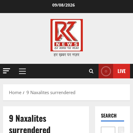
Skip
09/08/2026
to
content
हर ख़बर पर नज़र
LIVE
Primary
Menu
Home
9 Naxalites surrendered
9 Naxalites
SEARCH
surrendered
Search