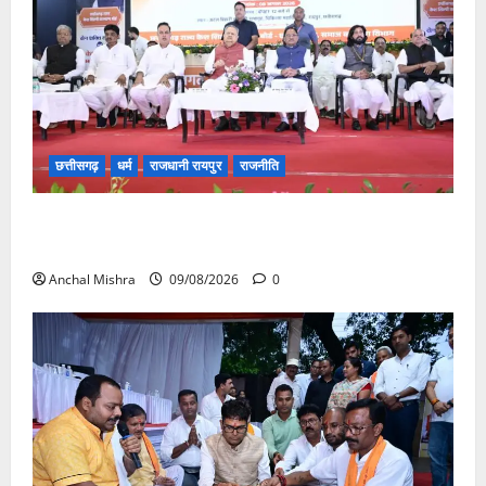
छत्तीसगढ़
धर्म
राजधानी रायपुर
राजनीति
संत शिरोमणि सेन जी महाराज के नाम पर नया रायपुर में होगा
चौक का नामकरण
Anchal Mishra
09/08/2026
0