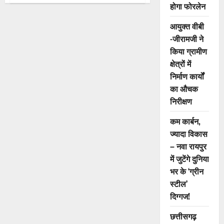
होगा फोरलेन
नक्सलियों
ने
किया
आयुक्त वीबी
आत्मसमर्पण,
26
-जीरामजी ने
लाख
रुपए
किया ग्रामीण
का
क्षेत्रों में
घोषित
था
निर्माण कार्यों
इनाम
का औचक
निरीक्षण
कम कार्बन,
ज्यादा विकास
– नवा रायपुर
में जुटेंगे दुनिया
भर के ‘ग्रीन
स्टील’
दिग्गज!
छत्तीसगढ़