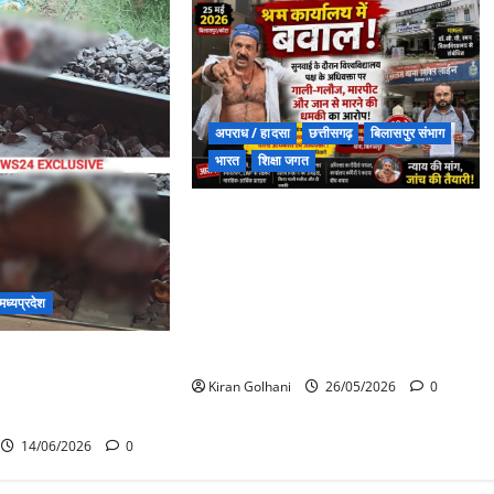
अपराध / हादसा
छत्तीसगढ़
बिलासपुर संभाग
भारत
शिक्षा जगत
श्रम कार्यालय में बवाल : सुनवाई के दौरान
विश्वविद्यालय पक्ष के अधिवक्ता ने
शिकायत कर्ता प्राध्यापक से किया गाली-
गलौज और मारपीट, जान से मारने की
मध्यप्रदेश
धमकी का लगा आरोप, मामला डॉ सी. व्ही.
रमन विश्वविद्यालय कोटा से जुड़ा हुआ ……
क रेल हादसा: आग की
ेन से कूदे यात्री, दूसरी
Kiran Golhani
26/05/2026
0
ं आने से कई की मौत
14/06/2026
0