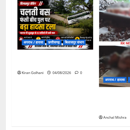
अपराध / हादसा
छत्तीसगढ़
बिलासपुर संभाग
चपोरा आश्रम के पास पुलिया टूटने से
यात्रियों से भरी बस फंसी
Kiran Golhani
04/08/2026
0
अपराध / हादसा
मुरैना में दर्दना
अफवाह के बाद ट्र
ट्रेन की चपेट मे
Anchal Mishra