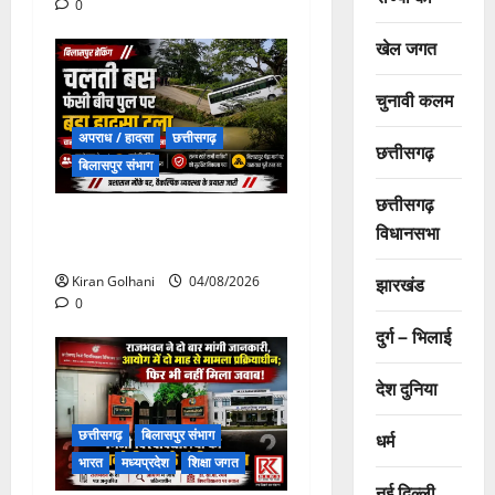
0
खेल जगत
चुनावी कलम
अपराध / हादसा
छत्तीसगढ़
छत्तीसगढ़
बिलासपुर संभाग
छत्तीसगढ़
चपोरा आश्रम के पास पुलिया
विधानसभा
टूटने से यात्रियों से भरी बस फंसी
झारखंड
Kiran Golhani
04/08/2026
0
दुर्ग – भिलाई
देश दुनिया
छत्तीसगढ़
बिलासपुर संभाग
धर्म
भारत
मध्यप्रदेश
शिक्षा जगत
नई दिल्ली