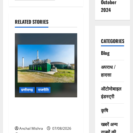
October
2024
RELATED STORIES
CATEGORIES
Blog
अपराध /
हादसा
ऑटोमोबाइल
छत्तीसगढ़
राजनीति
इंडस्ट्री
छत्तीसगढ़ सरकार की स्वच्छ ऊर्जा
कृषि
और पर्यावरण संरक्षण की दिशा में
बड़ा कदम
खबरें अन्य
Anchal Mishra
07/08/2026
राज्यों की