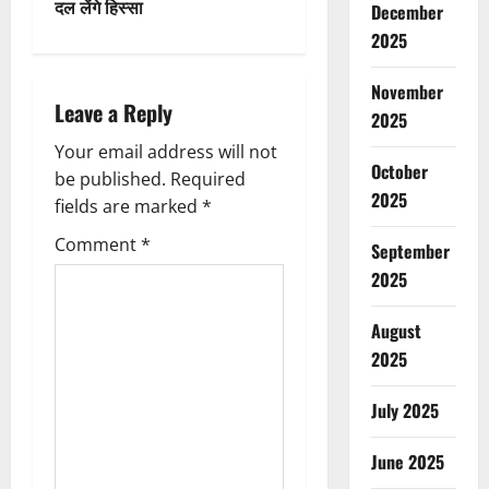
दल लेंगे हिस्सा
December
a
2025
v
November
i
Leave a Reply
2025
g
Your email address will not
October
be published.
Required
a
2025
fields are marked
*
t
Comment
*
September
2025
i
August
o
2025
n
July 2025
June 2025