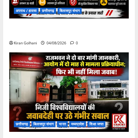
अपराध / हादसा
छत्तीसगढ़
बिलासपुर संभाग
चपोरा आश्रम के पास पुलिया टूटने से यात्रियों से भरी बस
फंसी
Kiran Golhani
04/08/2026
0
छत्तीसगढ़
बिलासपुर संभाग
भारत
मध्यप्रदेश
शिक्षा जगत