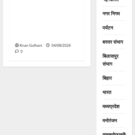
राजभवन के दो पत्रों का भी नहीं
नगर निगम
मिला जवाब! विनियामक आयोग की
जांच भी प्रक्रियाधीन, निजी
पर्यटन
विश्वविद्यालय की जवाबदेही पर
उठे गंभीर सवाल…..
बस्तर संभाग
Kiran Golhani
04/08/2026
0
बिलासपुर
संभाग
बिहार
भारत
मध्यप्रदेश
मनोरंजन
माइक्रोफाइनेंस