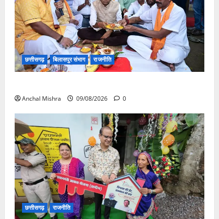
छत्तीसगढ़
बिलासपुर संभाग
राजनीति
138 करोड़ की लागत से नांदघाट-मुंगेली रोड होगा फोरलेन
Anchal Mishra
09/08/2026
0
छत्तीसगढ़
राजनीति