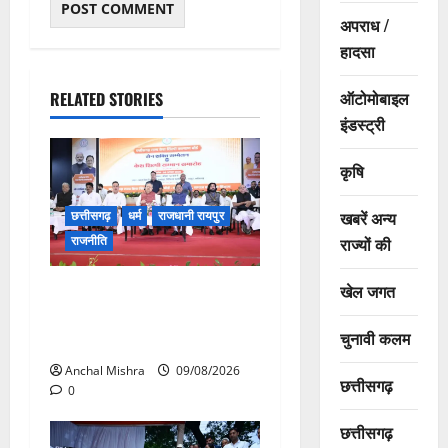
अपराध /
हादसा
ऑटोमोबाइल
RELATED STORIES
इंडस्ट्री
कृषि
खबरें अन्य
छत्तीसगढ़
धर्म
राजधानी रायपुर
राजनीति
राज्यों की
खेल जगत
संत शिरोमणि सेन जी महाराज के
नाम पर नया रायपुर में होगा चौक
चुनावी कलम
का नामकरण
Anchal Mishra
09/08/2026
छत्तीसगढ़
0
छत्तीसगढ़