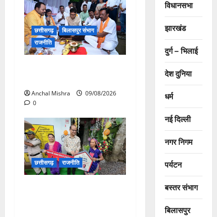
विधानसभा
झारखंड
छत्तीसगढ़
बिलासपुर संभाग
राजनीति
दुर्ग – भिलाई
138 करोड़ की लागत से नांदघाट-
देश दुनिया
मुंगेली रोड होगा फोरलेन
Anchal Mishra
09/08/2026
धर्म
0
नई दिल्ली
नगर निगम
छत्तीसगढ़
राजनीति
पर्यटन
बस्तर संभाग
आयुक्त वीबी -जीरामजी ने किया
ग्रामीण क्षेत्रों में निर्माण कार्यों का
बिलासपुर
औचक निरीक्षण