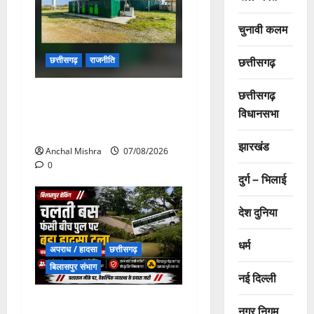
चुनावी कलम
छत्तीसगढ़
छत्तीसगढ़
राजनीति
छत्तीसगढ़
छत्तीसगढ़ सरकार की स्वच्छ ऊर्जा
विधानसभा
और पर्यावरण संरक्षण की दिशा में
बड़ा कदम
झारखंड
Anchal Mishra
07/08/2026
0
दुर्ग – भिलाई
देश दुनिया
धर्म
अपराध / हादसा
छत्तीसगढ़
बिलासपुर संभाग
नई दिल्ली
चपोरा आश्रम के पास पुलिया
नगर निगम