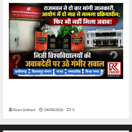
छत्तीसगढ़
बिलासपुर संभाग
भारत
मध्यप्रदेश
शिक्षा जगत
राजभवन के दो पत्रों का भी नहीं मिला जवाब! विनियामक आयोग
की जांच भी प्रक्रियाधीन, निजी विश्वविद्यालय की जवाबदेही पर
उठे गंभीर सवाल…..
Kiran Golhani
04/08/2026
0