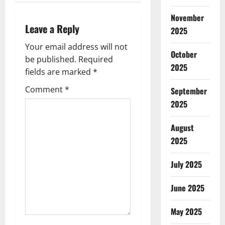
a
November
Leave a Reply
v
2025
Your email address will not
i
October
be published.
Required
2025
g
fields are marked
*
Comment
*
September
a
2025
t
August
i
2025
o
July 2025
n
June 2025
May 2025