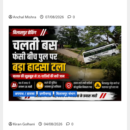
छत्तीसगढ़ सरकार की स्वच्छ ऊर्जा और पर्यावरण संरक्षण की
दिशा में बड़ा कदम
Anchal Mishra
07/08/2026
0
अपराध / हादसा
छत्तीसगढ़
बिलासपुर संभाग
चपोरा आश्रम के पास पुलिया टूटने से यात्रियों से भरी बस
फंसी
Kiran Golhani
04/08/2026
0