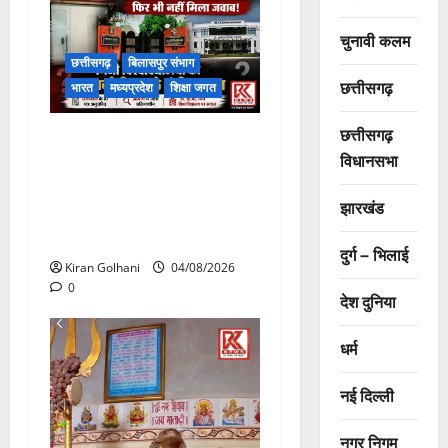
चुनावी कलम
छत्तीसगढ़
बिलासपुर संभाग
छत्तीसगढ़
भारत
मध्यप्रदेश
शिक्षा जगत
छत्तीसगढ़
राजभवन के दो पत्रों का भी नहीं
विधानसभा
मिला जवाब! विनियामक आयोग की
जांच भी प्रक्रियाधीन, निजी
झारखंड
विश्वविद्यालय की जवाबदेही पर
उठे गंभीर सवाल…..
दुर्ग – भिलाई
Kiran Golhani
04/08/2026
0
देश दुनिया
धर्म
नई दिल्ली
नगर निगम