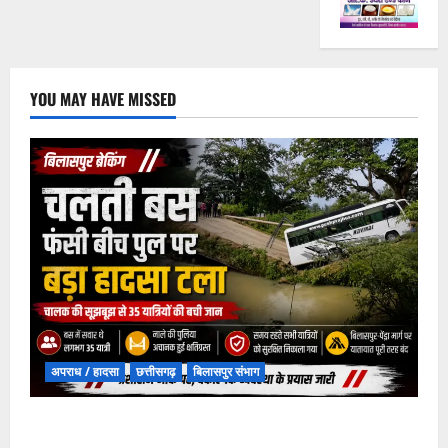
YOU MAY HAVE MISSED
अपराध / हादसा
छत्तीसगढ़
बिलासपुर संभाग
चपोरा आश्रम के पास पुलिया टूटने से यात्रियों से भरी बस