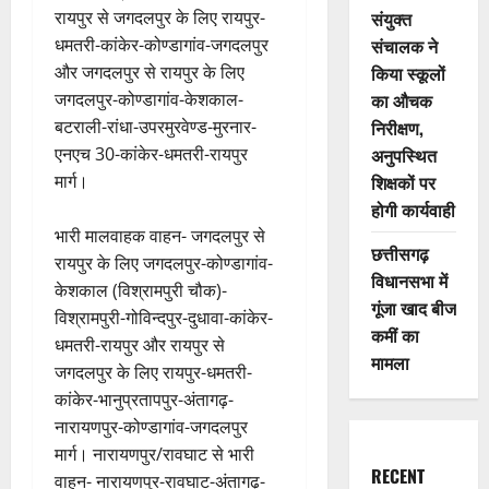
रायपुर से जगदलपुर के लिए रायपुर-
संयुक्त
धमतरी-कांकेर-कोण्डागांव-जगदलपुर
संचालक ने
और जगदलपुर से रायपुर के लिए
किया स्कूलों
जगदलपुर-कोण्डागांव-केशकाल-
का औचक
बटराली-रांधा-उपरमुरवेण्ड-मुरनार-
निरीक्षण,
एनएच 30-कांकेर-धमतरी-रायपुर
अनुपस्थित
मार्ग।
शिक्षकों पर
होगी कार्यवाही
भारी मालवाहक वाहन- जगदलपुर से
छत्तीसगढ़
रायपुर के लिए जगदलपुर-कोण्डागांव-
विधानसभा में
केशकाल (विश्रामपुरी चौक)-
गूंजा खाद बीज
विश्रामपुरी-गोविन्दपुर-दुधावा-कांकेर-
कमीं का
धमतरी-रायपुर और रायपुर से
मामला
जगदलपुर के लिए रायपुर-धमतरी-
कांकेर-भानुप्रतापपुर-अंतागढ़-
नारायणपुर-कोण्डागांव-जगदलपुर
मार्ग। नारायणपुर/रावघाट से भारी
RECENT
वाहन- नारायणपुर-रावघाट-अंतागढ़-