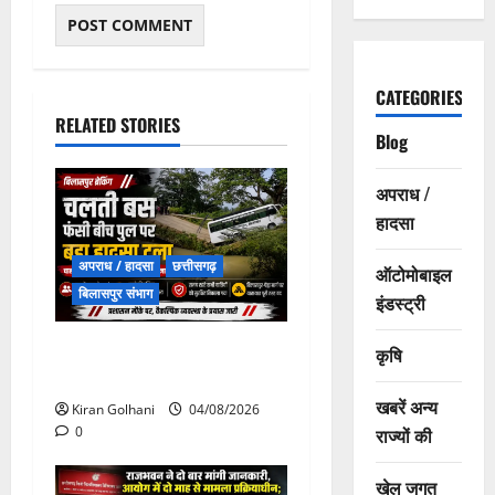
CATEGORIES
RELATED STORIES
Blog
अपराध /
हादसा
अपराध / हादसा
छत्तीसगढ़
ऑटोमोबाइल
बिलासपुर संभाग
इंडस्ट्री
चपोरा आश्रम के पास पुलिया
कृषि
टूटने से यात्रियों से भरी बस फंसी
खबरें अन्य
Kiran Golhani
04/08/2026
राज्यों की
0
खेल जगत