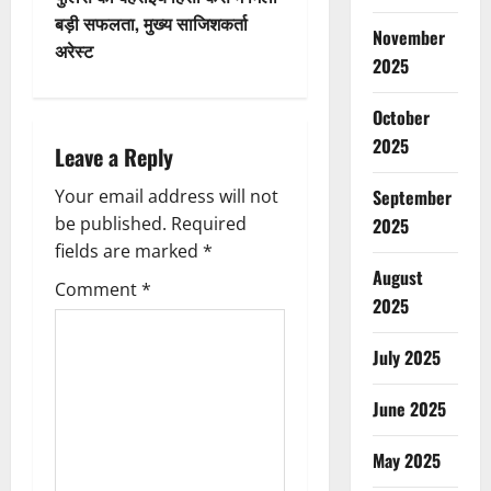
t
बड़ी सफलता, मुख्य साजिशकर्ता
November
अरेस्ट
2025
n
a
October
2025
Leave a Reply
v
Your email address will not
September
i
be published.
Required
2025
g
fields are marked
*
August
Comment
*
a
2025
t
July 2025
i
June 2025
o
May 2025