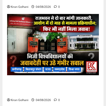
फंसी
Kiran Golhani
04/08/2026
0
छत्तीसगढ़
बिलासपुर संभाग
भारत
मध्यप्रदेश
शिक्षा जगत
राजभवन के दो पत्रों का भी नहीं मिला जवाब! विनियामक आयोग
की जांच भी प्रक्रियाधीन, निजी विश्वविद्यालय की जवाबदेही पर
उठे गंभीर सवाल…..
Kiran Golhani
04/08/2026
0