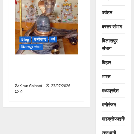
पर्यटन
बस्तर संभाग
Blog
छत्तीसगढ़
धर्म
बिलासपुर
बिलासपुर संभाग
संभाग
मंदिर में शिवलिंग से लिपटा नाग
बिहार
देख उमड़ी श्रद्धालुओं की भीड़,
भारत
सर्प मित्र ने किया सुरक्षित रेस्क्यू
Kiran Golhani
23/07/2026
मध्यप्रदेश
0
मनोरंजन
माइक्रोफाइनेंस
राजधानी