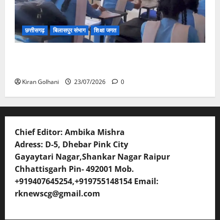
छत्तीसगढ़
बिलासपुर संभाग
शिक्षा जगत
संयुक्त संचालक ने किया स्कूलों का औचक निरीक्षण, अनुपस्थित
शिक्षकों पर होगी कार्यवाही
Kiran Golhani
23/07/2026
0
Chief Editor: Ambika Mishra
Adress: D-5, Dhebar Pink City
Gayaytari Nagar,Shankar Nagar Raipur
Chhattisgarh Pin- 492001 Mob.
+919407645254,+919755148154 Email:
rknewscg@gmail.com