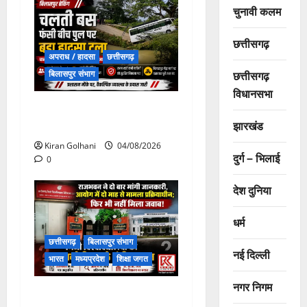
चुनावी कलम
छत्तीसगढ़
अपराध / हादसा
छत्तीसगढ़
छत्तीसगढ़
बिलासपुर संभाग
विधानसभा
चपोरा आश्रम के पास पुलिया
झारखंड
टूटने से यात्रियों से भरी बस फंसी
Kiran Golhani
04/08/2026
दुर्ग – भिलाई
0
देश दुनिया
धर्म
छत्तीसगढ़
बिलासपुर संभाग
नई दिल्ली
भारत
मध्यप्रदेश
शिक्षा जगत
नगर निगम
राजभवन के दो पत्रों का भी नहीं