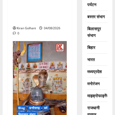
मिला जवाब! विनियामक आयोग की
पर्यटन
जांच भी प्रक्रियाधीन, निजी
विश्वविद्यालय की जवाबदेही पर
बस्तर संभाग
उठे गंभीर सवाल…..
बिलासपुर
Kiran Golhani
04/08/2026
0
संभाग
बिहार
भारत
मध्यप्रदेश
मनोरंजन
माइक्रोफाइनेंस
राजधानी
Blog
छत्तीसगढ़
धर्म
रायपुर
बिलासपुर संभाग