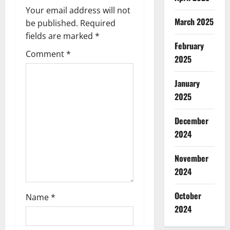
Your email address will not
i
March 2025
be published.
Required
g
fields are marked
*
February
Comment
*
a
2025
t
January
2025
i
December
o
2024
n
November
2024
October
Name
*
2024