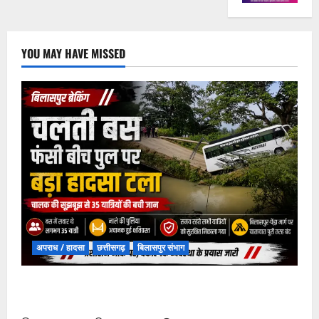
YOU MAY HAVE MISSED
अपराध / हादसा
छत्तीसगढ़
बिलासपुर संभाग
चपोरा आश्रम के पास पुलिया टूटने से यात्रियों से भरी बस
फंसी