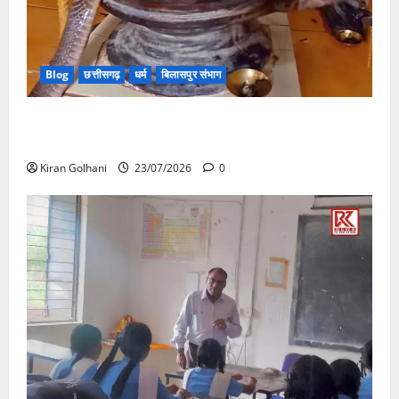
Blog
छत्तीसगढ़
धर्म
बिलासपुर संभाग
मंदिर में शिवलिंग से लिपटा नाग देख उमड़ी श्रद्धालुओं की भीड़,
सर्प मित्र ने किया सुरक्षित रेस्क्यू
Kiran Golhani
23/07/2026
0