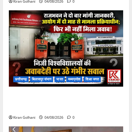
Kiran Golhani
04/08/2026
0
छत्तीसगढ़
बिलासपुर संभाग
भारत
मध्यप्रदेश
शिक्षा जगत
राजभवन के दो पत्रों का भी नहीं मिला जवाब! विनियामक आयोग
की जांच भी प्रक्रियाधीन, निजी विश्वविद्यालय की जवाबदेही पर
उठे गंभीर सवाल…..
Kiran Golhani
04/08/2026
0