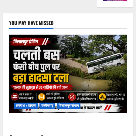
YOU MAY HAVE MISSED
अपराध / हादसा
छत्तीसगढ़
बिलासपुर संभाग
चपोरा आश्रम के पास पुलिया टूटने से यात्रियों से भरी बस
फंसी