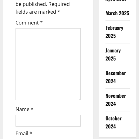
i
be published.
Required
g
fields are marked
*
March 2025
Comment
*
a
February
2025
t
January
i
2025
o
December
n
2024
November
2024
Name
*
October
2024
Email
*