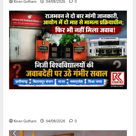
Kiran Golhani
04/08/2026
0
छत्तीसगढ़
बिलासपुर संभाग
भारत
मध्यप्रदेश
शिक्षा जगत
राजभवन के दो पत्रों का भी नहीं मिला जवाब! विनियामक आयोग
की जांच भी प्रक्रियाधीन, निजी विश्वविद्यालय की जवाबदेही पर
उठे गंभीर सवाल…..
Kiran Golhani
04/08/2026
0