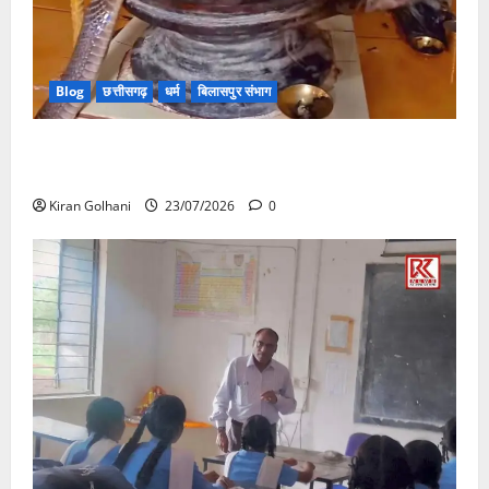
Blog
छत्तीसगढ़
धर्म
बिलासपुर संभाग
मंदिर में शिवलिंग से लिपटा नाग देख उमड़ी श्रद्धालुओं की भीड़,
सर्प मित्र ने किया सुरक्षित रेस्क्यू
Kiran Golhani
23/07/2026
0