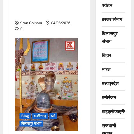
पर्यटन
विश्वविद्यालय की जवाबदेही पर
उठे गंभीर सवाल…..
बस्तर संभाग
Kiran Golhani
04/08/2026
0
बिलासपुर
संभाग
बिहार
भारत
मध्यप्रदेश
मनोरंजन
माइक्रोफाइनेंस
Blog
छत्तीसगढ़
धर्म
बिलासपुर संभाग
राजधानी
रायपुर