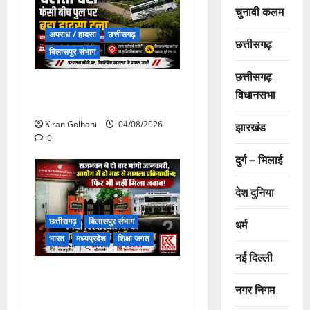
चुनावी कलम
अपराध / हादसा
छत्तीसगढ़
छत्तीसगढ़
बिलासपुर संभाग
छत्तीसगढ़
चपोरा आश्रम के पास पुलिया
विधानसभा
टूटने से यात्रियों से भरी बस फंसी
Kiran Golhani
04/08/2026
झारखंड
0
दुर्ग – भिलाई
देश दुनिया
छत्तीसगढ़
बिलासपुर संभाग
धर्म
भारत
मध्यप्रदेश
शिक्षा जगत
नई दिल्ली
राजभवन के दो पत्रों का भी नहीं
नगर निगम
मिला जवाब! विनियामक आयोग की
जांच भी प्रक्रियाधीन, निजी