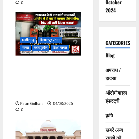
October
0
2024
छत्तीसगढ़
बिलासपुर संभाग
CATEGORIES
भारत
मध्यप्रदेश
शिक्षा जगत
Blog
राजभवन के दो पत्रों का भी नहीं
अपराध /
मिला जवाब! विनियामक आयोग की
हादसा
जांच भी प्रक्रियाधीन, निजी
विश्वविद्यालय की जवाबदेही पर
ऑटोमोबाइल
उठे गंभीर सवाल…..
इंडस्ट्री
Kiran Golhani
04/08/2026
0
कृषि
खबरें अन्य
राज्यों की