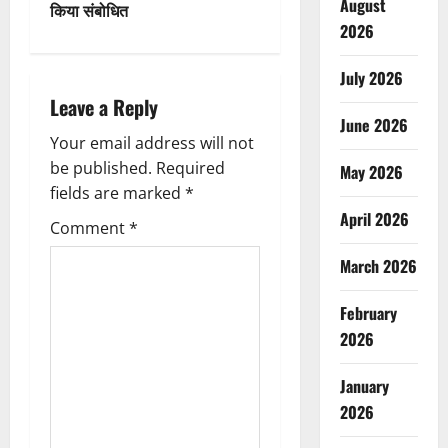
n
August
किया संबोधित
2026
a
July 2026
v
Leave a Reply
June 2026
i
Your email address will not
g
be published.
Required
May 2026
fields are marked
*
a
April 2026
Comment
*
t
March 2026
i
February
o
2026
n
January
2026