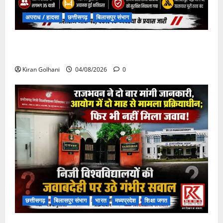
अपराध / हादसा
छत्तीसगढ़
बिलासपुर संभाग
चपोरा आश्रम के पास पुलिया टूटने से यात्रियों से भरी बस
फंसी
Kiran Golhani
04/08/2026
0
छत्तीसगढ़
बिलासपुर संभाग
भारत
मध्यप्रदेश
शिक्षा जगत