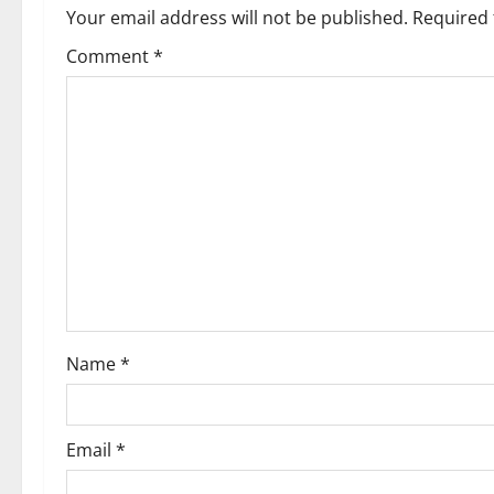
v
Your email address will not be published.
Required 
Comment
*
i
g
a
t
i
o
n
Name
*
Email
*