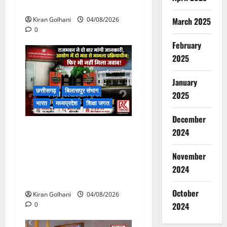
टूटने से यात्रियों से भरी बस फंसी
March 2025
Kiran Golhani
04/08/2026
0
February
2025
January
छत्तीसगढ़
बिलासपुर संभाग
2025
भारत
मध्यप्रदेश
शिक्षा जगत
December
राजभवन के दो पत्रों का भी नहीं
2024
मिला जवाब! विनियामक आयोग की
जांच भी प्रक्रियाधीन, निजी
November
विश्वविद्यालय की जवाबदेही पर
2024
उठे गंभीर सवाल…..
October
Kiran Golhani
04/08/2026
0
2024