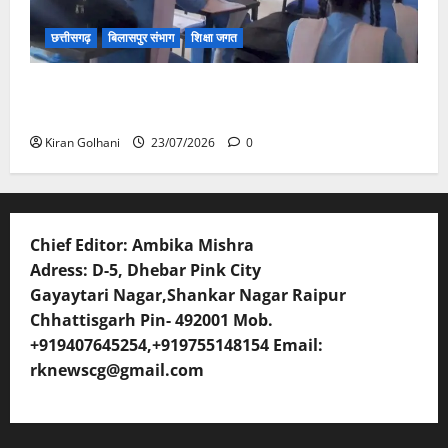
छत्तीसगढ़
बिलासपुर संभाग
शिक्षा जगत
संयुक्त संचालक ने किया स्कूलों का औचक निरीक्षण, अनुपस्थित
शिक्षकों पर होगी कार्यवाही
Kiran Golhani
23/07/2026
0
Chief Editor: Ambika Mishra
Adress: D-5, Dhebar Pink City
Gayaytari Nagar,Shankar Nagar Raipur
Chhattisgarh Pin- 492001 Mob.
+919407645254,+919755148154 Email:
rknewscg@gmail.com