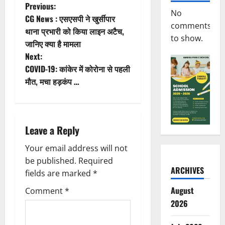
P
Previous:
No
CG News : एसएसपी ने खुर्सीपार
o
comments
थाना प्रभारी को किया लाइन अटैच,
to show.
जानिए क्या है मामला
s
Next:
t
COVID-19: कांकेर में कोरोना से पहली
मौत, मचा हड़कंप …
n
a
Leave a Reply
v
Your email address will not
i
be published.
Required
ARCHIVES
g
fields are marked
*
August
Comment
*
a
2026
t