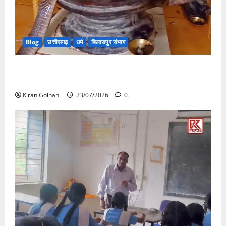
Blog
छत्तीसगढ़
धर्म
बिलासपुर संभाग
मंदिर में शिवलिंग से लिपटा नाग देख उमड़ी श्रद्धालुओं की भीड़,
सर्प मित्र ने किया सुरक्षित रेस्क्यू
Kiran Golhani
23/07/2026
0