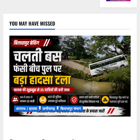
YOU MAY HAVE MISSED
अपराध / हादसा
छत्तीसगढ़
बिलासपुर संभाग
चपोरा आश्रम के पास पुलिया टूटने से यात्रियों से भरी बस
फंसी