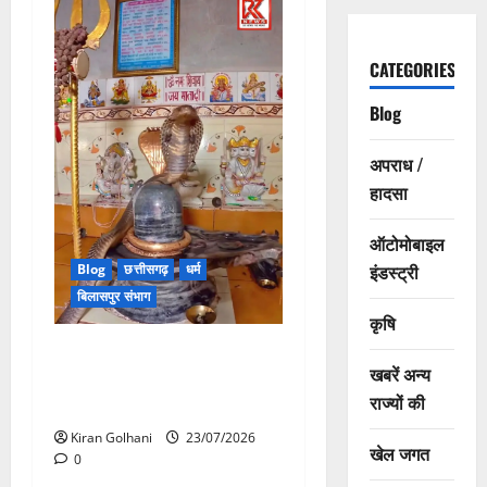
CATEGORIES
Blog
अपराध /
हादसा
ऑटोमोबाइल
इंडस्ट्री
Blog
छत्तीसगढ़
धर्म
बिलासपुर संभाग
कृषि
मंदिर में शिवलिंग से लिपटा नाग
खबरें अन्य
देख उमड़ी श्रद्धालुओं की भीड़,
राज्यों की
सर्प मित्र ने किया सुरक्षित रेस्क्यू
Kiran Golhani
23/07/2026
खेल जगत
0