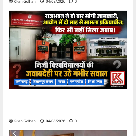
Kiran Golhani
04/08/2026
0
छत्तीसगढ़
बिलासपुर संभाग
भारत
मध्यप्रदेश
शिक्षा जगत
राजभवन के दो पत्रों का भी नहीं मिला जवाब! विनियामक आयोग
की जांच भी प्रक्रियाधीन, निजी विश्वविद्यालय की जवाबदेही पर
उठे गंभीर सवाल…..
Kiran Golhani
04/08/2026
0