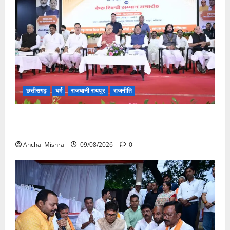
छत्तीसगढ़
धर्म
राजधानी रायपुर
राजनीति
संत शिरोमणि सेन जी महाराज के नाम पर नया रायपुर में होगा
चौक का नामकरण
Anchal Mishra
09/08/2026
0