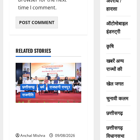
अपराध /
time I comment.
हादसा
ऑटोमोबाइल
इंडस्ट्री
कृषि
RELATED STORIES
खबरें अन्य
राज्यों की
खेल जगत
छत्तीसगढ़
धर्म
राजधानी रायपुर
राजनीति
चुनावी कलम
संत शिरोमणि सेन जी महाराज के
छत्तीसगढ़
नाम पर नया रायपुर में होगा चौक
का नामकरण
छत्तीसगढ़
विधानसभा
Anchal Mishra
09/08/2026