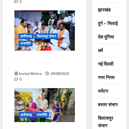
0
झारखंड
दुर्ग – भिलाई
देश दुनिया
छत्तीसगढ़
बिलासपुर संभाग
राजनीति
धर्म
138 करोड़ की लागत से नांदघाट-
नई दिल्ली
मुंगेली रोड होगा फोरलेन
Anchal Mishra
09/08/2026
नगर निगम
0
पर्यटन
बस्तर संभाग
छत्तीसगढ़
राजनीति
बिलासपुर
संभाग