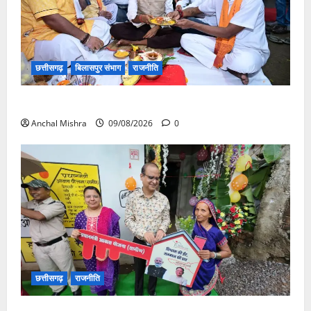
छत्तीसगढ़
बिलासपुर संभाग
राजनीति
138 करोड़ की लागत से नांदघाट-मुंगेली रोड होगा फोरलेन
Anchal Mishra
09/08/2026
0
छत्तीसगढ़
राजनीति