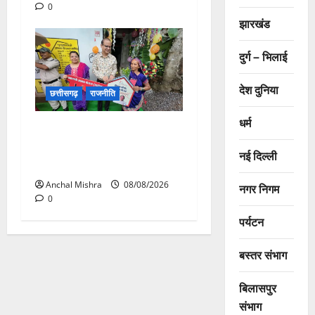
0
झारखंड
दुर्ग – भिलाई
देश दुनिया
छत्तीसगढ़
राजनीति
धर्म
आयुक्त वीबी -जीरामजी ने किया
ग्रामीण क्षेत्रों में निर्माण कार्यों का
नई दिल्ली
औचक निरीक्षण
Anchal Mishra
08/08/2026
नगर निगम
0
पर्यटन
बस्तर संभाग
बिलासपुर
संभाग