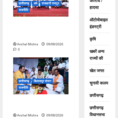
अपराध /
छत्तीसगढ़
धर्म
राजधानी रायपुर
हादसा
राजनीति
ऑटोमोबाइल
संत शिरोमणि सेन जी महाराज के
इंडस्ट्री
नाम पर नया रायपुर में होगा चौक
का नामकरण
कृषि
Anchal Mishra
09/08/2026
0
खबरें अन्य
राज्यों की
खेल जगत
छत्तीसगढ़
बिलासपुर संभाग
चुनावी कलम
राजनीति
छत्तीसगढ़
138 करोड़ की लागत से नांदघाट-
छत्तीसगढ़
मुंगेली रोड होगा फोरलेन
विधानसभा
Anchal Mishra
09/08/2026