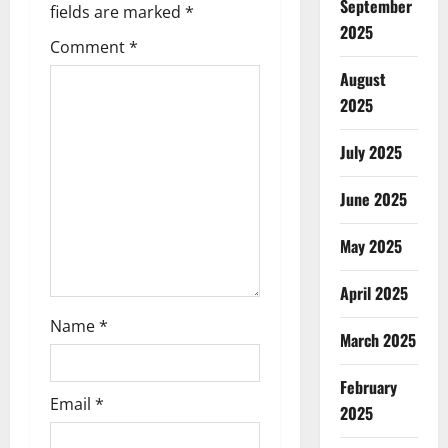
i
September
fields are marked
*
2025
g
Comment
*
a
August
2025
t
July 2025
i
June 2025
o
May 2025
n
April 2025
Name
*
March 2025
February
Email
*
2025