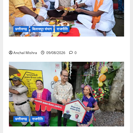
छत्तीसगढ़
बिलासपुर संभाग
राजनीति
138 करोड़ की लागत से नांदघाट-मुंगेली रोड होगा फोरलेन
Anchal Mishra
09/08/2026
0
छत्तीसगढ़
राजनीति