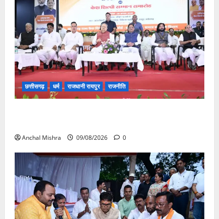
छत्तीसगढ़
धर्म
राजधानी रायपुर
राजनीति
संत शिरोमणि सेन जी महाराज के नाम पर नया रायपुर में होगा
चौक का नामकरण
Anchal Mishra
09/08/2026
0