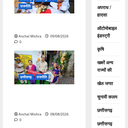
राजनीति
अपराध /
हादसा
138 करोड़ की लागत से नांदघाट-
मुंगेली रोड होगा फोरलेन
ऑटोमोबाइल
इंडस्ट्री
Anchal Mishra
09/08/2026
0
कृषि
खबरें अन्य
राज्यों की
छत्तीसगढ़
राजनीति
खेल जगत
आयुक्त वीबी -जीरामजी ने किया
चुनावी कलम
ग्रामीण क्षेत्रों में निर्माण कार्यों का
औचक निरीक्षण
छत्तीसगढ़
Anchal Mishra
08/08/2026
0
छत्तीसगढ़