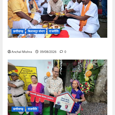
छत्तीसगढ़
बिलासपुर संभाग
राजनीति
138 करोड़ की लागत से नांदघाट-मुंगेली रोड होगा फोरलेन
Anchal Mishra
09/08/2026
0
छत्तीसगढ़
राजनीति