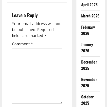
April 2026
a
Leave a Reply
v
March 2026
Your email address will not
i
February
be published.
Required
2026
g
fields are marked
*
Comment
*
January
a
2026
t
December
i
2025
o
November
2025
n
October
2025