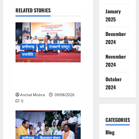
RELATED STORIES
January
2025
December
2024
छत्तीसगढ़
धर्म
राजधानी रायपुर
राजनीति
November
2024
संत शिरोमणि सेन जी महाराज के
नाम पर नया रायपुर में होगा चौक
October
का नामकरण
2024
Anchal Mishra
09/08/2026
0
CATEGORIES
Blog
छत्तीसगढ़
बिलासपुर संभाग