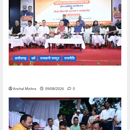
छत्तीसगढ़
धर्म
राजधानी रायपुर
राजनीति
संत शिरोमणि सेन जी महाराज के नाम पर नया रायपुर में होगा
चौक का नामकरण
Anchal Mishra
09/08/2026
0