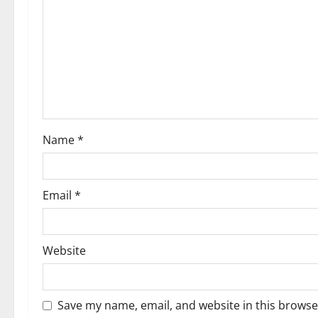
g
a
t
i
o
Name
*
n
Email
*
Website
Save my name, email, and website in this browse