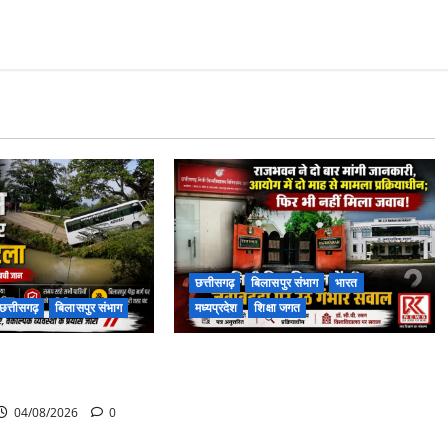
छत्तीसगढ़
बिलासपुर संभाग
भारत
छत्तीसगढ़
बिलासपुर संभाग
मध्यप्रदेश
शिक्षा जगत
पास पुलिया टूटने से
राजभवन के दो पत्रों का भी नहीं मिला
 बस फंसी
जवाब! विनियामक आयोग की जांच भी
प्रक्रियाधीन, निजी विश्वविद्यालय की
04/08/2026
0
जवाबदेही पर उठे गंभीर सवाल…..