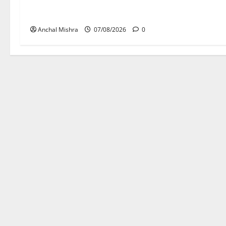
छत्तीसगढ़ सरकार की स्वच्छ ऊर्जा और
पर्यावरण संरक्षण की दिशा में बड़ा कदम
Anchal Mishra
07/08/2026
0