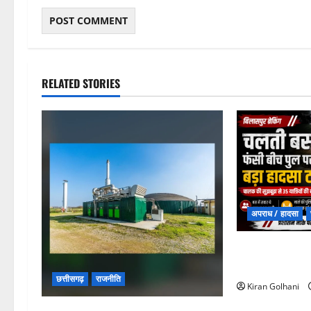
RELATED STORIES
अपराध / हादसा
चपोरा आश्रम के 
यात्रियों से भरी
छत्तीसगढ़
राजनीति
Kiran Golhani