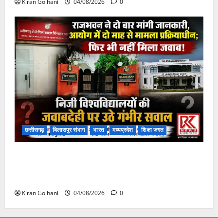
Kiran Golhani
04/08/2026
0
छत्तीसगढ़
बिलासपुर संभाग
भारत
मध्यप्रदेश
शिक्षा जगत
राजभवन के दो पत्रों का भी नहीं मिला जवाब! विनियामक आयोग
की जांच भी प्रक्रियाधीन, निजी विश्वविद्यालय की जवाबदेही पर
उठे गंभीर सवाल…..
Kiran Golhani
04/08/2026
0