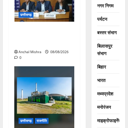
नगर निगम
छत्तीसगढ़
पर्यटन
कम कार्बन, ज्यादा विकास – नवा
बस्तर संभाग
रायपुर में जुटेंगे दुनिया भर के
‘ग्रीन स्टील’ दिग्गज!
बिलासपुर
Anchal Mishra
08/08/2026
संभाग
0
बिहार
भारत
मध्यप्रदेश
मनोरंजन
माइक्रोफाइनेंस
छत्तीसगढ़
राजनीति