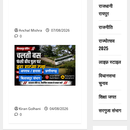
राजधानी
छत्तीसगढ़ सरकार की स्वच्छ ऊर्जा
रायपुर
और पर्यावरण संरक्षण की दिशा में
बड़ा कदम
राजनीति
Anchal Mishra
07/08/2026
0
राज्योत्सव
2025
लाइफ़ स्टाइल
अपराध / हादसा
छत्तीसगढ़
विधानसभा
बिलासपुर संभाग
चुनाव
चपोरा आश्रम के पास पुलिया
शिक्षा जगत
टूटने से यात्रियों से भरी बस फंसी
Kiran Golhani
04/08/2026
सरगुजा संभाग
0