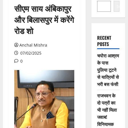
सीएम साय अंबिकापुर
Search
और बिलासपुर में करेंगे
रोड शो
RECENT
POSTS
Anchal Mishra
07/02/2025
चपोरा आश्रम
0
के पास
पुलिया टूटने
से यात्रियों से
भरी बस फंसी
राजभवन के
दो पत्रों का
भी नहीं मिला
जवाब!
विनियामक