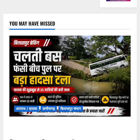
YOU MAY HAVE MISSED
अपराध / हादसा
छत्तीसगढ़
बिलासपुर संभाग
चपोरा आश्रम के पास पुलिया टूटने से यात्रियों से भरी बस
फंसी