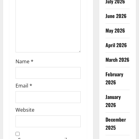
t
July 2026
i
June 2026
o
May 2026
n
April 2026
March 2026
Name
*
February
2026
Email
*
January
2026
Website
December
2025