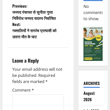
P
Previous:
No
जनपद पंचायत से सुनीता गुप्ता
comments
o
निर्विरोध जनपद सदस्य निर्वाचित
to show.
Next:
s
नक्सलियों ने सरपंच प्रत्याशी को
t
उतारा मौत के घाट
n
a
Leave a Reply
v
Your email address will not
be published.
Required
i
fields are marked
*
ARCHIVES
g
Comment
*
August
a
2026