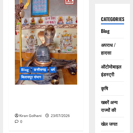
CATEGORIES
Blog
अपराध /
हादसा
ऑटोमोबाइल
Blog
छत्तीसगढ़
धर्म
इंडस्ट्री
बिलासपुर संभाग
कृषि
मंदिर में शिवलिंग से लिपटा नाग
देख उमड़ी श्रद्धालुओं की भीड़,
खबरें अन्य
सर्प मित्र ने किया सुरक्षित रेस्क्यू
राज्यों की
Kiran Golhani
23/07/2026
0
खेल जगत