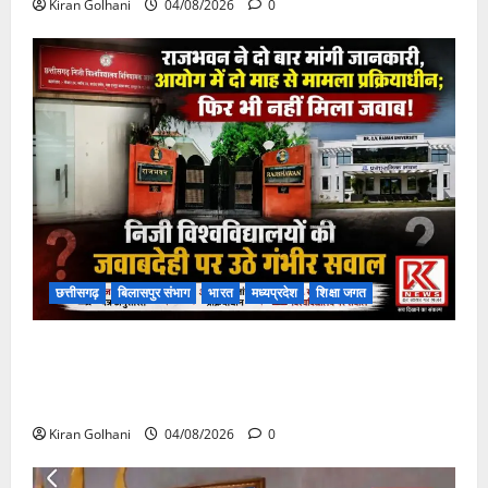
Kiran Golhani
04/08/2026
0
छत्तीसगढ़
बिलासपुर संभाग
भारत
मध्यप्रदेश
शिक्षा जगत
राजभवन के दो पत्रों का भी नहीं मिला जवाब! विनियामक आयोग
की जांच भी प्रक्रियाधीन, निजी विश्वविद्यालय की जवाबदेही पर
उठे गंभीर सवाल…..
Kiran Golhani
04/08/2026
0