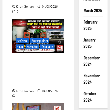
Kiran Golhani
04/08/2026
March 2025
0
February
2025
January
छत्तीसगढ़
बिलासपुर संभाग
2025
भारत
मध्यप्रदेश
शिक्षा जगत
December
राजभवन के दो पत्रों का भी नहीं
2024
मिला जवाब! विनियामक आयोग की
जांच भी प्रक्रियाधीन, निजी
November
विश्वविद्यालय की जवाबदेही पर
2024
उठे गंभीर सवाल…..
Kiran Golhani
04/08/2026
October
0
2024