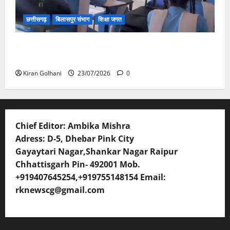
छत्तीसगढ़
बिलासपुर संभाग
शिक्षा जगत
संयुक्त संचालक ने किया स्कूलों का औचक निरीक्षण, अनुपस्थित
शिक्षकों पर होगी कार्यवाही
Kiran Golhani
23/07/2026
0
Chief Editor: Ambika Mishra
Adress: D-5, Dhebar Pink City
Gayaytari Nagar,Shankar Nagar Raipur
Chhattisgarh Pin- 492001 Mob.
+919407645254,+919755148154 Email:
rknewscg@gmail.com