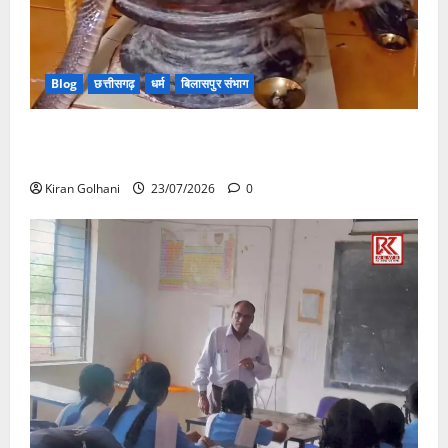
Blog
छत्तीसगढ़
धर्म
बिलासपुर संभाग
मंदिर में शिवलिंग से लिपटा नाग देख उमड़ी श्रद्धालुओं की भीड़,
सर्प मित्र ने किया सुरक्षित रेस्क्यू
Kiran Golhani
23/07/2026
0