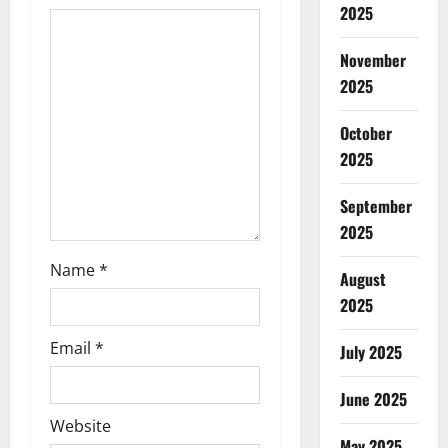
2025
a
November
t
2025
i
October
o
2025
n
September
2025
Name
*
August
2025
Email
*
July 2025
June 2025
Website
May 2025