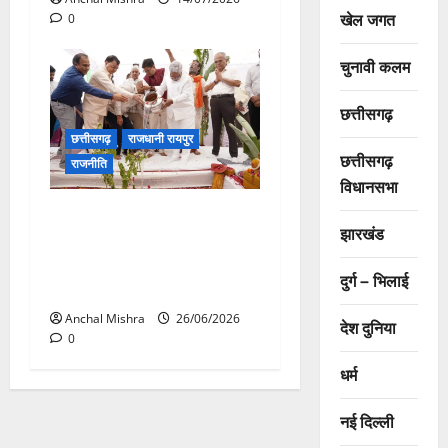
खेल जगत
0
चुनावी कलम
छत्तीसगढ़
छत्तीसगढ़
राजधानी रायपुर
छत्तीसगढ़
राजनीति
विधानसभा
CM विष्णु देव साय की सोच को
झारखंड
साकार कर रहा टेक्सटाइल पार्क,
स्थानीय रोजगार को मिलेगी नई
दुर्ग – भिलाई
उड़ान
Anchal Mishra
26/06/2026
देश दुनिया
0
धर्म
नई दिल्ली