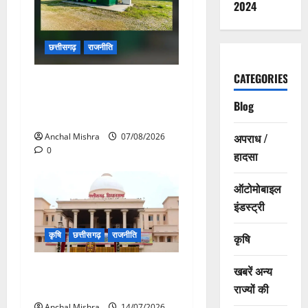
2024
छत्तीसगढ़
राजनीति
CATEGORIES
छत्तीसगढ़ सरकार की स्वच्छ ऊर्जा
और पर्यावरण संरक्षण की दिशा में
Blog
बड़ा कदम
अपराध /
Anchal Mishra
07/08/2026
0
हादसा
ऑटोमोबाइल
इंडस्ट्री
कृषि
छत्तीसगढ़
राजनीति
कृषि
छत्तीसगढ़ विधानसभा में गूंजा खाद
खबरें अन्य
बीज कमीं का मामला
राज्यों की
Anchal Mishra
14/07/2026