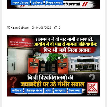
अपराध / हादसा
छत्तीसगढ़
बिलासपुर संभाग
चपोरा आश्रम के पास पुलिया टूटने से यात्रियों से भरी बस
फंसी
Kiran Golhani
04/08/2026
0
छत्तीसगढ़
बिलासपुर संभाग
भारत
मध्यप्रदेश
शिक्षा जगत
राजभवन के दो पत्रों का भी नहीं मिला जवाब! विनियामक आयोग