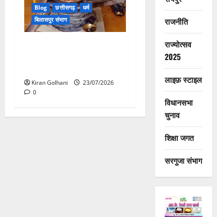
Blog
छत्तीसगढ़
धर्म
बिलासपुर संभाग
राजनीति
राज्योत्सव
मंदिर में शिवलिंग से लिपटा नाग
देख उमड़ी श्रद्धालुओं की भीड़,
2025
सर्प मित्र ने किया सुरक्षित रेस्क्यू
लाइफ़ स्टाइल
Kiran Golhani
23/07/2026
0
विधानसभा
चुनाव
शिक्षा जगत
सरगुजा संभाग