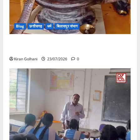
Blog
छत्तीसगढ़
धर्म
बिलासपुर संभाग
मंदिर में शिवलिंग से लिपटा नाग देख उमड़ी श्रद्धालुओं की भीड़,
सर्प मित्र ने किया सुरक्षित रेस्क्यू
Kiran Golhani
23/07/2026
0