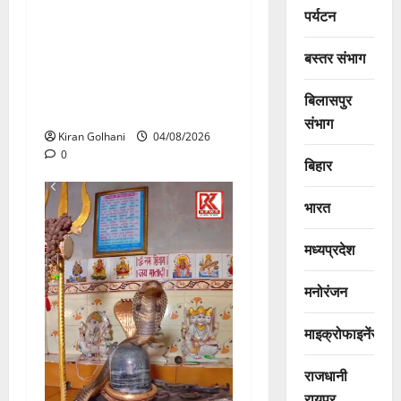
पर्यटन
राजभवन के दो पत्रों का भी नहीं
मिला जवाब! विनियामक आयोग की
बस्तर संभाग
जांच भी प्रक्रियाधीन, निजी
विश्वविद्यालय की जवाबदेही पर
बिलासपुर
उठे गंभीर सवाल…..
संभाग
Kiran Golhani
04/08/2026
0
बिहार
भारत
मध्यप्रदेश
मनोरंजन
माइक्रोफाइनेंस
राजधानी
रायपुर