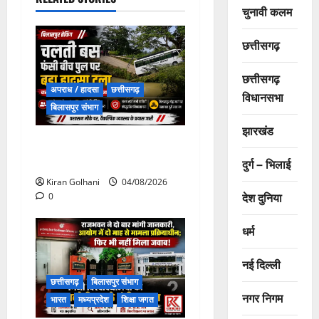
चुनावी कलम
छत्तीसगढ़
छत्तीसगढ़
अपराध / हादसा
छत्तीसगढ़
विधानसभा
बिलासपुर संभाग
झारखंड
चपोरा आश्रम के पास पुलिया
टूटने से यात्रियों से भरी बस फंसी
दुर्ग – भिलाई
Kiran Golhani
04/08/2026
देश दुनिया
0
धर्म
नई दिल्ली
छत्तीसगढ़
बिलासपुर संभाग
नगर निगम
भारत
मध्यप्रदेश
शिक्षा जगत