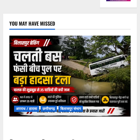
YOU MAY HAVE MISSED
अपराध / हादसा
छत्तीसगढ़
बिलासपुर संभाग
चपोरा आश्रम के पास पुलिया टूटने से यात्रियों से भरी बस
फंसी