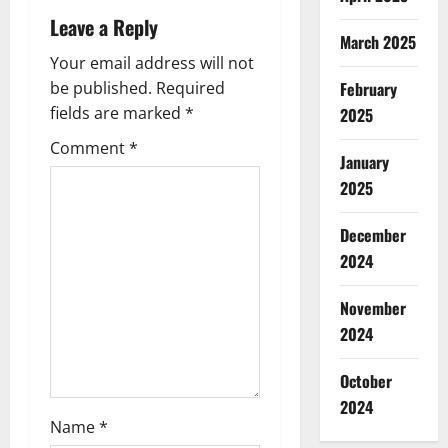
a
Leave a Reply
March 2025
v
Your email address will not
February
be published.
Required
i
fields are marked
*
2025
g
Comment
*
January
a
2025
t
December
2024
i
o
November
2024
n
October
2024
Name
*