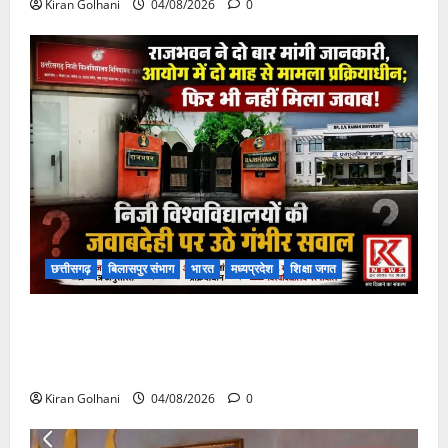
Kiran Golhani
04/08/2026
0
छत्तीसगढ़
बिलासपुर संभाग
भारत
मध्यप्रदेश
शिक्षा जगत
राजभवन के दो पत्रों का भी नहीं मिला जवाब! विनियामक आयोग
की जांच भी प्रक्रियाधीन, निजी विश्वविद्यालय की जवाबदेही पर
उठे गंभीर सवाल…..
Kiran Golhani
04/08/2026
0