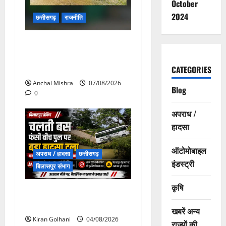
October
2024
छत्तीसगढ़
राजनीति
छत्तीसगढ़ सरकार की स्वच्छ ऊर्जा
और पर्यावरण संरक्षण की दिशा में
बड़ा कदम
CATEGORIES
Anchal Mishra
07/08/2026
Blog
0
अपराध /
हादसा
ऑटोमोबाइल
अपराध / हादसा
छत्तीसगढ़
इंडस्ट्री
बिलासपुर संभाग
कृषि
चपोरा आश्रम के पास पुलिया
टूटने से यात्रियों से भरी बस फंसी
खबरें अन्य
Kiran Golhani
04/08/2026
राज्यों की