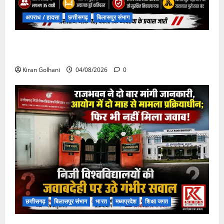
अपराध / हादसा
छत्तीसगढ़
बिलासपुर संभाग
चपोरा आश्रम के पास पुलिया टूटने से यात्रियों से भरी बस
फंसी
Kiran Golhani
04/08/2026
0
छत्तीसगढ़
बिलासपुर संभाग
भारत
मध्यप्रदेश
शिक्षा जगत