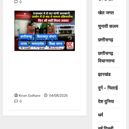
0
खेल जगत
चुनावी कलम
छत्तीसगढ़
बिलासपुर संभाग
छत्तीसगढ़
भारत
मध्यप्रदेश
शिक्षा जगत
छत्तीसगढ़
राजभवन के दो पत्रों का भी नहीं
विधानसभा
मिला जवाब! विनियामक आयोग की
जांच भी प्रक्रियाधीन, निजी
झारखंड
विश्वविद्यालय की जवाबदेही पर
उठे गंभीर सवाल…..
दुर्ग – भिलाई
Kiran Golhani
04/08/2026
देश दुनिया
0
धर्म
नई दिल्ली