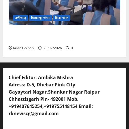
छत्तीसगढ़
बिलासपुर संभाग
शिक्षा जगत
संयुक्त संचालक ने किया स्कूलों का औचक निरीक्षण, अनुपस्थित
शिक्षकों पर होगी कार्यवाही
Kiran Golhani
23/07/2026
0
Chief Editor: Ambika Mishra
Adress: D-5, Dhebar Pink City
Gayaytari Nagar,Shankar Nagar Raipur
Chhattisgarh Pin- 492001 Mob.
+919407645254,+919755148154 Email:
rknewscg@gmail.com