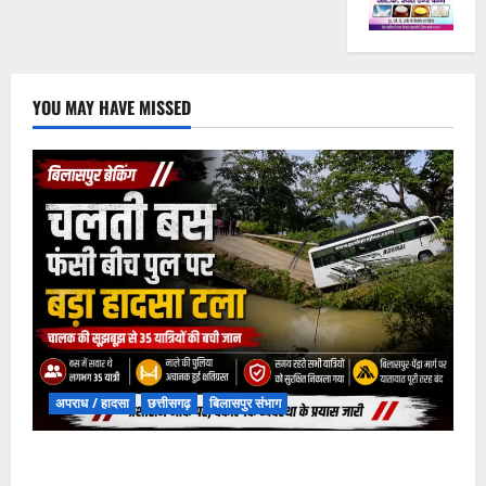
YOU MAY HAVE MISSED
अपराध / हादसा
छत्तीसगढ़
बिलासपुर संभाग
चपोरा आश्रम के पास पुलिया टूटने से यात्रियों से भरी बस