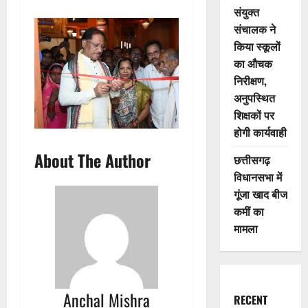
संयुक्त
संचालक ने
किया स्कूलों
का औचक
निरीक्षण,
अनुपस्थित
शिक्षकों पर
होगी कार्यवाही
About The Author
छत्तीसगढ़
विधानसभा में
गूंजा खाद बीज
कमीं का
मामला
Anchal Mishra
RECENT