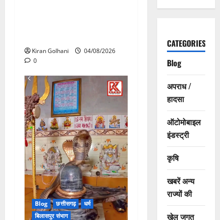
मिला जवाब! विनियामक आयोग की
जांच भी प्रक्रियाधीन, निजी
विश्वविद्यालय की जवाबदेही पर
उठे गंभीर सवाल…..
CATEGORIES
Kiran Golhani
04/08/2026
0
Blog
अपराध /
हादसा
ऑटोमोबाइल
इंडस्ट्री
कृषि
खबरें अन्य
राज्यों की
Blog
छत्तीसगढ़
धर्म
खेल जगत
बिलासपुर संभाग