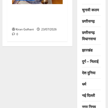
चुनावी कलम
मंदिर में शिवलिंग से लिपटा नाग
देख उमड़ी श्रद्धालुओं की भीड़,
छत्तीसगढ़
सर्प मित्र ने किया सुरक्षित रेस्क्यू
Kiran Golhani
23/07/2026
छत्तीसगढ़
0
विधानसभा
झारखंड
दुर्ग – भिलाई
देश दुनिया
धर्म
नई दिल्ली
नगर निगम