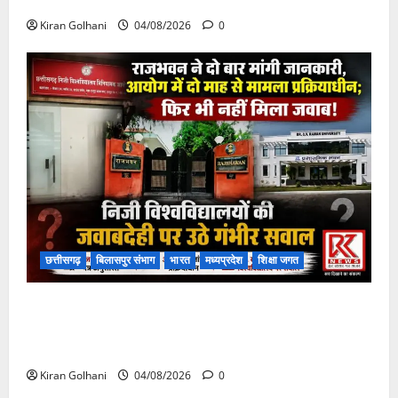
फंसी
Kiran Golhani
04/08/2026
0
छत्तीसगढ़
बिलासपुर संभाग
भारत
मध्यप्रदेश
शिक्षा जगत
राजभवन के दो पत्रों का भी नहीं मिला जवाब! विनियामक आयोग
की जांच भी प्रक्रियाधीन, निजी विश्वविद्यालय की जवाबदेही पर
उठे गंभीर सवाल…..
Kiran Golhani
04/08/2026
0