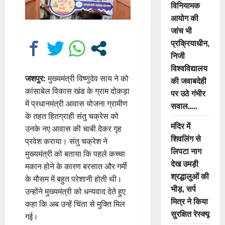
विनियामक
आयोग की
जांच भी
प्रक्रियाधीन,
निजी
विश्वविद्यालय
जशपुर:
मुख्यमंत्री विष्णुदेव साय ने को
की जवाबदेही
कांसाबेल विकास खंड के ग्राम दोकड़ा
पर उठे गंभीर
में प्रधानमंत्री आवास योजना ग्रामीण
सवाल…..
के तहत हितग्राही संतु चक्रेस को
मंदिर में
उनके नए आवास की चाबी देकर गृह
शिवलिंग से
प्रवेश कराया। संतु चक्रेश ने
लिपटा नाग
मुख्यमंत्री को बताया कि पहले कच्चा
देख उमड़ी
मकान होने के कारण बरसात और गर्मी
श्रद्धालुओं की
के मौसम में बहुत परेशानी होती थी।
भीड़, सर्प
उन्होंने मुख्यमंत्री को धन्यवाद देते हुए
मित्र ने किया
कहा कि अब उन्हें चिंता से मुक्ति मिल
सुरक्षित रेस्क्यू
गई।