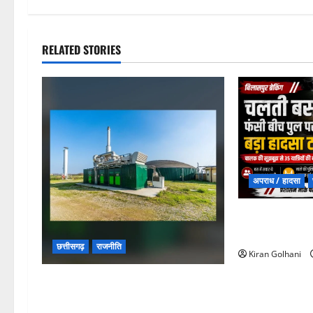
RELATED STORIES
अपराध / हादसा
चपोरा आश्रम के 
यात्रियों से भरी
छत्तीसगढ़
राजनीति
Kiran Golhani
छत्तीसगढ़ सरकार की स्वच्छ ऊर्जा और
पर्यावरण संरक्षण की दिशा में बड़ा कदम