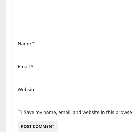
t
i
o
Name
*
n
Email
*
Website
Save my name, email, and website in this browse