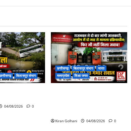
छत्तीसगढ़
बिलासपुर संभाग
भारत
छत्तीसगढ़
बिलासपुर संभाग
मध्यप्रदेश
शिक्षा जगत
पास पुलिया टूटने से
राजभवन के दो पत्रों का भी नहीं मिला
 बस फंसी
जवाब! विनियामक आयोग की जांच भी
प्रक्रियाधीन, निजी विश्वविद्यालय की
04/08/2026
0
जवाबदेही पर उठे गंभीर सवाल…..
Kiran Golhani
04/08/2026
0