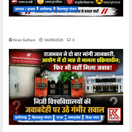
अपराध / हादसा
छत्तीसगढ़
बिलासपुर संभाग
चपोरा आश्रम के पास पुलिया टूटने से यात्रियों से भरी बस
फंसी
Kiran Golhani
04/08/2026
0
छत्तीसगढ़
बिलासपुर संभाग
भारत
मध्यप्रदेश
शिक्षा जगत