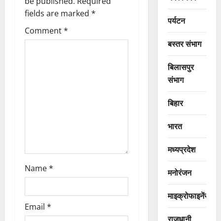
be published.
Required
i
fields are marked
*
पर्यटन
Comment
*
o
बस्तर संभाग
n
बिलासपुर
संभाग
बिहार
भारत
मध्यप्रदेश
Name
*
मनोरंजन
माइक्रोफाइनेंस
Email
*
राजधानी