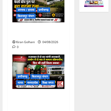
अपराध / हादसा
छत्तीसगढ़
बिलासपुर संभाग
चपोरा आश्रम के पास पुलिया
टूटने से यात्रियों से भरी बस फंसी
Kiran Golhani
04/08/2026
0
छत्तीसगढ़
बिलासपुर संभाग
भारत
मध्यप्रदेश
शिक्षा जगत
राजभवन के दो पत्रों का भी नहीं
मिला जवाब! विनियामक आयोग की
जांच भी प्रक्रियाधीन, निजी