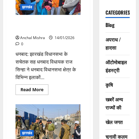
वाले
मतदान
झारखंड
केंद्रों
CATEGORIES
का
किया
जरूरतमंदों के बीच कंबल वितरण
निरीक्षण
Blog
कार्यक्रम का आयोजन
Anchal Mishra
14/01/2026
अपराध /
0
हादसा
धनबाद: झारखंड विधानसभा के
सचेतक सह धनबाद विधायक राज
ऑटोमोबाइल
सिन्हा ने धनबाद विधानसभा क्षेत्र के
इंडस्ट्री
विभिन्न इलाकों...
कृषि
Read
Read More
more
about
खबरें अन्य
जरूरतमंदों
के
राज्यों की
बीच
कंबल
वितरण
खेल जगत
कार्यक्रम
का
आयोजन
झारखंड
चुनावी कलम