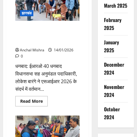
बैठक
संपन्न
March 2025
झारखंड
February
2025
अनुमंडल पदाधिकारी ने सबसे कम
मैपिंग वाले मतदान केंद्रों का किया
निरीक्षण
January
2025
Anchal Mishra
14/01/2026
0
December
धनबाद: ईआरओ 40 धनबाद
2024
विधानसभा सह अनुमंडल पदाधिकारी,
लोकेश बारंगे ने एसआईआर 2026 के
November
संदर्भ में वर्तमान...
2024
Read
Read More
more
October
about
अनुमंडल
2024
पदाधिकारी
ने
सबसे
कम
मैपिंग