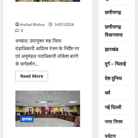
बिनोद बिहारी महतो चौक हुआ
छत्तीसगढ़
अतिक्रमण मुक्त
Anchal Mishra
14/01/2026
छत्तीसगढ़
0
विधानसभा
धनबाद: उपायुक्त सह जिला
दंडाधिकारी आदित्य रंजन के निर्देश पर
झारखंड
एवं अनुमंडल पदाधिकारी लोकेश बारंगे
दुर्ग – भिलाई
के मार्गदर्शन...
Read
Read More
देश दुनिया
more
about
बिनोद
धर्म
बिहारी
महतो
चौक
हुआ
नई दिल्ली
अतिक्रमण
मुक्त
झारखंड
नगर निगम
शहीद रणधीर प्रसाद वर्मा स्टेडियम में
पर्यटन