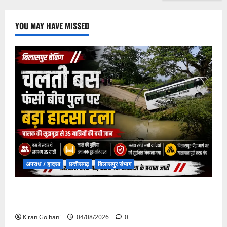
YOU MAY HAVE MISSED
अपराध / हादसा
छत्तीसगढ़
बिलासपुर संभाग
चपोरा आश्रम के पास पुलिया टूटने से यात्रियों से भरी बस
फंसी
Kiran Golhani
04/08/2026
0