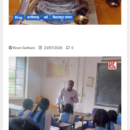
Blog
छत्तीसगढ़
धर्म
बिलासपुर संभाग
मंदिर में शिवलिंग से लिपटा नाग देख उमड़ी श्रद्धालुओं की भीड़,
सर्प मित्र ने किया सुरक्षित रेस्क्यू
Kiran Golhani
23/07/2026
0