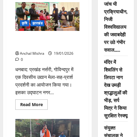
आसनसोल
जांच भी
मंडल
के
प्रक्रियाधीन,
रेलवे
परिसरों
निजी
एवं
कृषि
झारखंड
स्टेशनों
विश्वविद्यालय
पर
की जवाबदेही
सुदृढ़
उद्यान मेला-सह-प्रार्श प्रदर्शनी का
सुरक्षा
पर उठे गंभीर
व्यवस्था
आयोजन
सवाल…..
Anchal Mishra
19/01/2026
0
मंदिर में
शिवलिंग से
धनबाद: प्रखंड नर्सरी, गोविन्दपुर में
लिपटा नाग
एक दिवसीय उद्यान मेला-सह-प्रार्श
देख उमड़ी
प्रदर्शनी का आयोजन किया गया।
श्रद्धालुओं की
इसका उद्घाटन नगर...
भीड़, सर्प
Read
Read More
मित्र ने किया
more
about
सुरक्षित रेस्क्यू
उद्यान
मेला-
सह-
संयुक्त
प्रार्श
प्रदर्शनी
संचालक ने