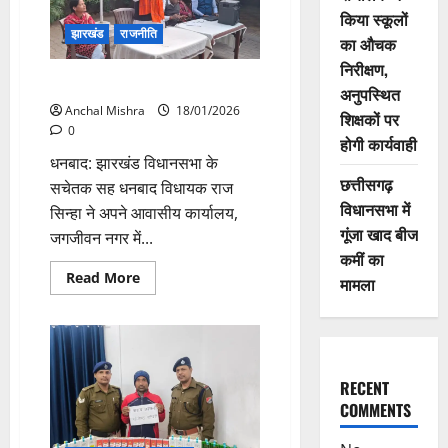
का
किया स्कूलों
आयोजन
झारखंड
राजनीति
का औचक
निरीक्षण,
धनबाद विधायक ने ली महत्वपूर्ण बैठक
अनुपस्थित
Anchal Mishra
18/01/2026
शिक्षकों पर
0
होगी कार्यवाही
धनबाद: झारखंड विधानसभा के
छत्तीसगढ़
सचेतक सह धनबाद विधायक राज
विधानसभा में
सिन्हा ने अपने आवासीय कार्यालय,
गूंजा खाद बीज
जगजीवन नगर में...
कमीं का
Read
Read More
मामला
more
about
धनबाद
विधायक
ने
ली
महत्वपूर्ण
RECENT
बैठक
COMMENTS