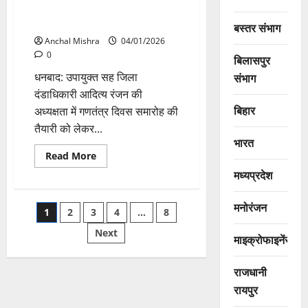
आयोजित होगा गणतंत्र दिवस का
समारोह
बस्तर संभाग
Anchal Mishra
04/01/2026
0
बिलासपुर
धनबाद: उपायुक्त सह जिला
संभाग
दंडाधिकारी आदित्य रंजन की
बिहार
अध्यक्षता में गणतंत्र दिवस समारोह की
तैयारी को लेकर...
भारत
Read
Read More
more
मध्यप्रदेश
about
शहीद
रणधीर
प्रसाद
मनोरंजन
Posts
1
2
3
4
…
8
वर्मा
स्टेडियम
में
Next
pagination
माइक्रोफाइनेंस
आयोजित
होगा
गणतंत्र
राजधानी
दिवस
का
रायपुर
समारोह