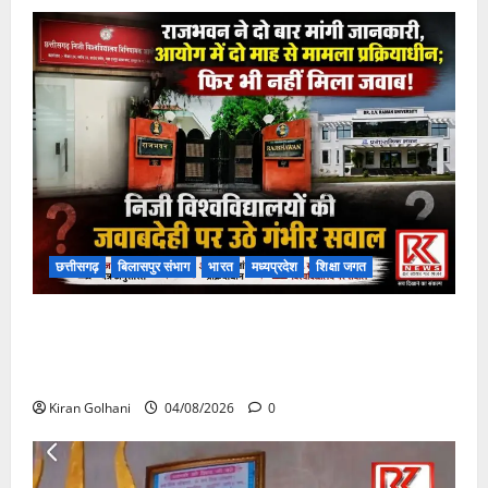
छत्तीसगढ़
बिलासपुर संभाग
भारत
मध्यप्रदेश
शिक्षा जगत
राजभवन के दो पत्रों का भी नहीं मिला जवाब! विनियामक आयोग
की जांच भी प्रक्रियाधीन, निजी विश्वविद्यालय की जवाबदेही पर
उठे गंभीर सवाल…..
Kiran Golhani
04/08/2026
0