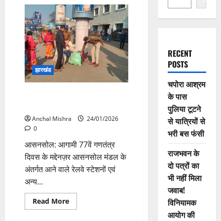
RECENT
POSTS
झारखंड
चपोरा आश्रम
आसनसोल मंडल के रेलवे परिसरों एवं
के पास
स्टेशनों पर सुदृढ़ सुरक्षा व्यवस्था
पुलिया टूटने
Anchal Mishra
24/01/2026
से यात्रियों से
0
भरी बस फंसी
आसनसोल: आगामी 77वें गणतंत्र
राजभवन के
दिवस के मद्देनज़र आसनसोल मंडल के
दो पत्रों का
अंतर्गत आने वाले रेलवे स्टेशनों एवं
भी नहीं मिला
अन्य...
जवाब!
Read
Read More
विनियामक
more
आयोग की
about