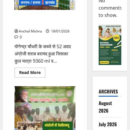
No
अपराध / हादसा
झारखंड
comments
to show.
ऑपरेशन सतर्क में अंग्रेजी शराब के
साथ एक शराब तस्कर गिरफ्तार
Anchal Mishra
18/01/2026
0
योगेन्द्र चौधरी के कब्जे से 52 अदद
अंग्रेजी शराब बरामद हुआ जिसका
कुल मात्रा 9360 ml व...
Read
Read More
more
about
ऑपरेशन
सतर्क
ARCHIVES
में
अंग्रेजी
शराब
August
के
साथ
2026
एक
शराब
तस्कर
July 2026
गिरफ्तार