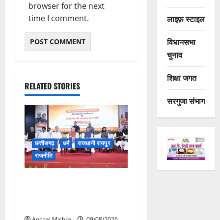
browser for the next
time I comment.
लाइफ़ स्टाइल
विधानसभा
चुनाव
शिक्षा जगत
RELATED STORIES
सरगुजा संभाग
छत्तीसगढ़
धर्म
राजधानी रायपुर
राजनीति
संत शिरोमणि सेन जी महाराज के
नाम पर नया रायपुर में होगा चौक
का नामकरण
Anchal Mishra
09/08/2026