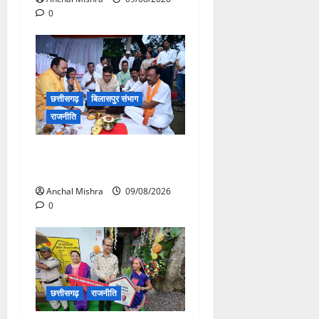
0
छत्तीसगढ़
बिलासपुर संभाग
राजनीति
138 करोड़ की लागत से नांदघाट-
मुंगेली रोड होगा फोरलेन
Anchal Mishra
09/08/2026
0
छत्तीसगढ़
राजनीति