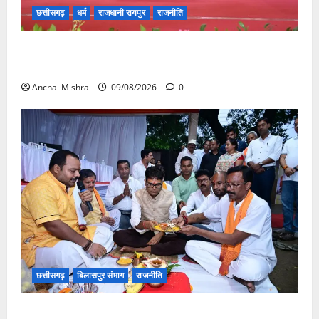
छत्तीसगढ़
धर्म
राजधानी रायपुर
राजनीति
संत शिरोमणि सेन जी महाराज के नाम पर नया रायपुर में होगा
चौक का नामकरण
Anchal Mishra
09/08/2026
0
छत्तीसगढ़
बिलासपुर संभाग
राजनीति
138 करोड़ की लागत से नांदघाट-मुंगेली रोड होगा फोरलेन