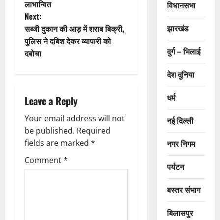
लाभान्वित
विधानसभा
s
Next:
t
झारखंड
सब्जी दुकान की आड़ में शराब बिक्री,
पुलिस ने दबिश देकर व्यापारी को
n
दुर्ग – भिलाई
दबोचा
a
देश दुनिया
v
धर्म
Leave a Reply
i
Your email address will not
नई दिल्ली
g
be published.
Required
fields are marked
*
नगर निगम
a
Comment
*
पर्यटन
t
बस्तर संभाग
i
बिलासपुर
o