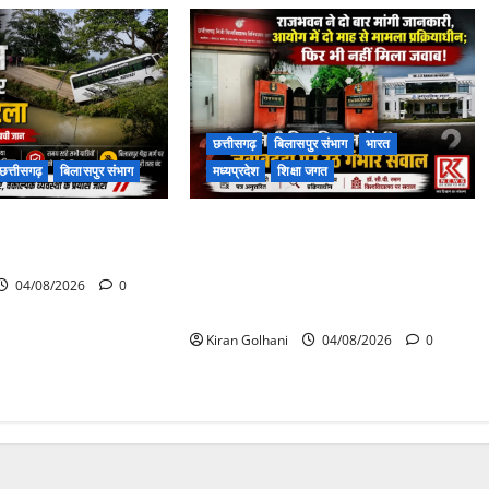
छत्तीसगढ़
बिलासपुर संभाग
भारत
छत्तीसगढ़
बिलासपुर संभाग
मध्यप्रदेश
शिक्षा जगत
पास पुलिया टूटने से
राजभवन के दो पत्रों का भी नहीं मिला
 बस फंसी
जवाब! विनियामक आयोग की जांच भी
प्रक्रियाधीन, निजी विश्वविद्यालय की
04/08/2026
0
जवाबदेही पर उठे गंभीर सवाल…..
Kiran Golhani
04/08/2026
0