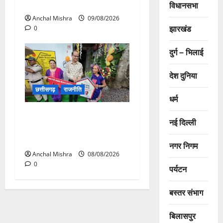
मुंगेली रोड होगा फोरलेन
विधानसभा
Anchal Mishra
09/08/2026
झारखंड
0
दुर्ग – भिलाई
देश दुनिया
छत्तीसगढ़
राजनीति
धर्म
आयुक्त वीबी -जीरामजी ने किया
नई दिल्ली
ग्रामीण क्षेत्रों में निर्माण कार्यों का
औचक निरीक्षण
नगर निगम
Anchal Mishra
08/08/2026
0
पर्यटन
बस्तर संभाग
बिलासपुर