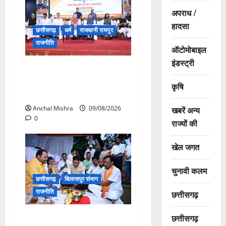
अपराध /
हादसा
छत्तीसगढ़
धर्म
राजधानी रायपुर
राजनीति
ऑटोमोबाइल
इंडस्ट्री
संत शिरोमणि सेन जी महाराज के
नाम पर नया रायपुर में होगा चौक
कृषि
का नामकरण
खबरें अन्य
Anchal Mishra
09/08/2026
0
राज्यों की
खेल जगत
चुनावी कलम
छत्तीसगढ़
बिलासपुर संभाग
राजनीति
छत्तीसगढ़
138 करोड़ की लागत से नांदघाट-
छत्तीसगढ़