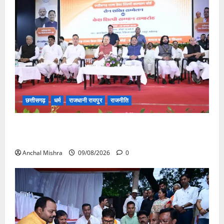
छत्तीसगढ़
धर्म
राजधानी रायपुर
राजनीति
संत शिरोमणि सेन जी महाराज के नाम पर नया रायपुर में होगा
चौक का नामकरण
Anchal Mishra
09/08/2026
0