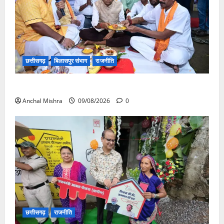
छत्तीसगढ़
बिलासपुर संभाग
राजनीति
138 करोड़ की लागत से नांदघाट-मुंगेली रोड होगा फोरलेन
Anchal Mishra
09/08/2026
0
छत्तीसगढ़
राजनीति